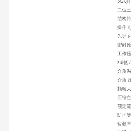
3/2Q
二位三
结构特
操作 
先导 
密封原
工作压力范
zui低 
介质温度范
介质 
颗粒大小
压缩空气
额定流量
防护等
暂载率 