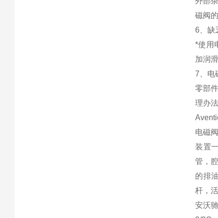
外部
磁阀
6、缺
*使
加润
7、电
零部
理办
Ave
电磁
装置
管，
的排
杆，
安沃