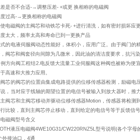
差是否不合适-→调整压差- +或更 换相称的电磁阀
度过高-→更换相称的电磁阀
使电磁阀的主阀芯和动铁芯卡死- +进行清洗，如有密封损坏应
粘度太大，频率太高和寿命已到一更换产品
形式的电液伺服阀动态性能好，体积小，应用广泛。由于阀门的
米，阀芯和阀套径向间隙为几微米，因此油的清洁度要求，抗污
比例方向阀工程结2.电反馈大流量工业伺服阀这种阀也被称为便
对于高速和大推力应用。
级阀芯的阀芯的位置由集成电路提供的位移传感器检测，励磁电
是说，当对应于线轴的期望位置的电信号被输入到放大器时，推
主阀芯和主阀芯移动并驱动位移传感器Motion，传感器将检
进行比较，直到主阀芯停止移动，直到给定的电信号等于反馈信
乐电磁阀型号含义
ROTH液压电磁阀4WE10G31/CW220RNZ5L型号说明(各个字
4个外接油口，4通