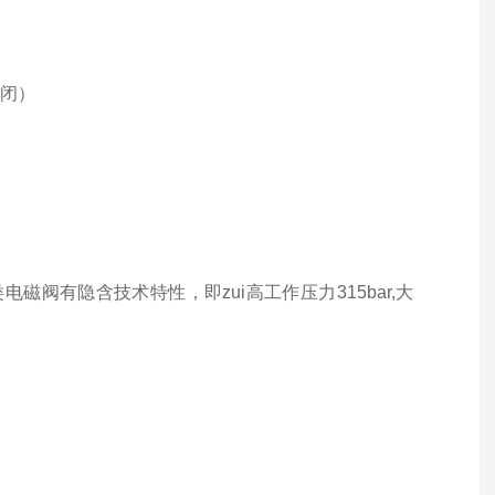
锁闭）
类电磁阀有隐含技术特性，即zui高工作压力315bar,大