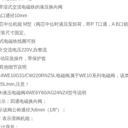
：带湿式交流电磁铁的液压换向阀
油口通径10mm
芯中位机能 M型（阀芯中位时液压泵卸荷，即P T口通，A B口
安装尺寸固定。
湿式电磁铁线圈可拆
R:交流电压220V,自整流
手动应急操作，带保护套
：其他细节说明
4WE10G31/CW220RNZ5L电磁阀属于WE10系列电磁阀，该
0L/min,注意！
oth液压电磁阀4WE6Y60/AG24NZ4型号说明
表示：四通电磁换向阀；
示该阀公称通径为6mm（1/8”）；
：表示滑阀机能；
设计序号；