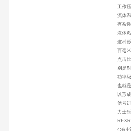
工作压
流体温
有杂质
液体
这种
百毫
点击
别是
功率
也就
以形成
信号
力士
REX
4:有