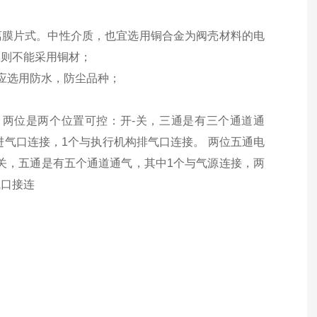
离膜片式。中性介质，也宜选用铜合金为阀壳材料的电
阀则不能采用铜材；
应选用防水，防尘品种；
两位是两个位置可控：开-关，三通是有三个通道通
进气口连接，1个与执行机构排气口连接。 两位五通电
关，五通是有五个通道通气，其中1个与气源连接，两
气口接连