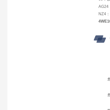
AG2
NZ4
4WE