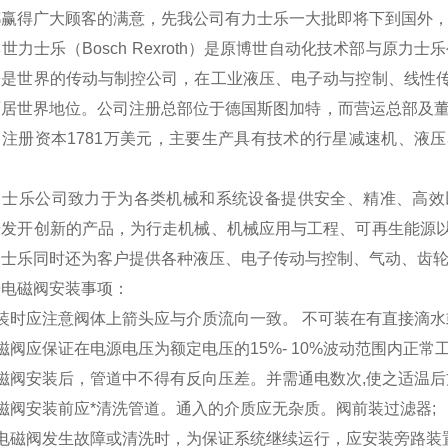
都赢得广大顾客的满意，先我公司有力士乐一大批即将下到国外
世力士乐（Bosch Rexroth）是原博世自动化技术部与原力
乐是世界的传动与制控公司，在工业液压、电子动与控制、线性
居世界地位。公司注册总部位于德国斯图加特，而营运总部及董
，注册资本1781万美元，主要生产具有技术的行星减速机、液
力士乐公司致力于为各类机械和系统设备提供安全、精准、高效
研发开创新的产品，为行走机械、机械应用与工程、可再生能源
力士乐同时还为客户提供各种液压、电子传动与控制、气动、齿
乐电磁阀安装事项：
装时应注意阀体上箭头应与介质流向一致。 不可装在有直接滴水
磁阀应保证在电源电压为额定电压的15%- 10%波动范围内正常工
磁阀安装后，管道中不得有反向压差。并需通电数次,使之适温后
磁阀安装前应*清洗管道。通入的介质应无杂质。阀前装过滤器;
当电磁阀发生故障或清洗时，为保证系统继续运行，应安装旁路装