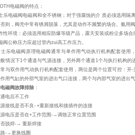
ROTH电磁阀的特点：
力士乐电磁阀电磁阀和全不锈钢；对于强腐蚀的介 质必须选用隔
，否则，阀壳中常有锈屑脱落，尤其是动作不频繁的场合。氨用
爆炸性环境：必须选用相应防爆等级产品，露天安装或粉尘多场合
磁阀公称压力应超过管内zui高工作压力。
力士乐电磁阀原理电磁阀通常与单作用气动执行机构配套使用，
般情况下1个通道与气源连接，另外两个通道1个与执行机构的
通常与双作用气动执行机构配套使用，两位是两个位置可控：开-
双作用气缸的外部气室的进出气口连接，两个与内部气室的进出
乐电磁阀故障排除
：
阀通电后不工作
源接线是否不良- +重新接线和接插件的连接
源电压是否在+工作范围-→调致正常位置范围
否脱焊-→ 重新焊接
路-→更换线圈