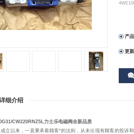
4WE1
产
更
详细介绍
10G31/CW220RNZ5L力士乐电磁阀全新品质
司成立以来，一直秉承着顾客*的法则，从未出现有顾客的投诉