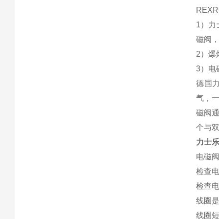
REX
1）
磁阀
2）
3）电
德国
气，一
磁阀
个与
力士
电磁
检查电
检查电
线圈是
线圈短