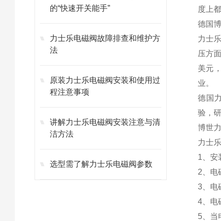
的“快速开关能手”
度上
德国博
力士乐电磁阀故障排查和维护方
力士
法
压方面
美元
原装力士乐电磁阀安装和使用过
业。
程注意事项
德国
验，
讲解力士乐电磁阀安装注意与清
博世
洁方法
力士
1、安
选型需了解力士乐电磁阀参数
2、电
3、电
4、电
5、