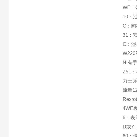
WE
10：
G：阀
31：
C：
W220
N:有
Z5L
力士乐
流量12
Rexr
4WE
6：表
D或Y
60：