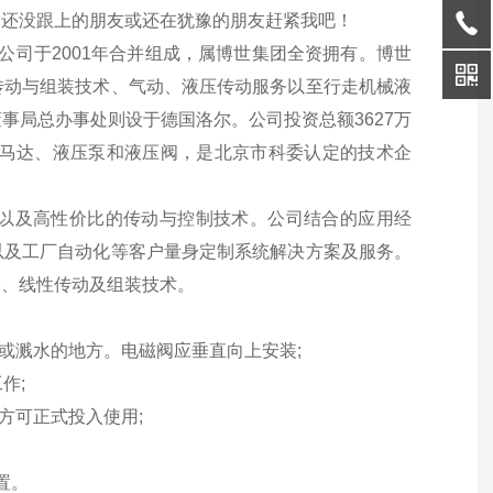
，还没跟上的朋友或还在犹豫的朋友赶紧我吧！
士乐公司于2001年合并组成，属博世集团全资拥有。博世
传动与组装技术、气动、液压传动服务以至行走机械液
事局总办事处则设于德国洛尔。公司投资总额3627万
压马达、液压泵和液压阀，是北京市科委认定的技术企
以及高性价比的传动与控制技术。公司结合的应用经
以及工厂自动化等客户量身定制系统解决方案及服务。
轮、线性传动及组装技术。
或溅水的地方。电磁阀应垂直向上安装;
作;
方可正式投入使用;
置。