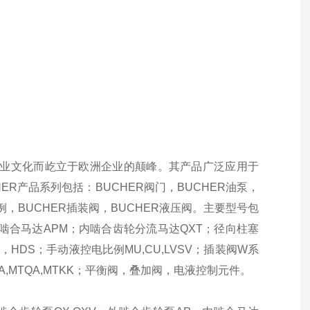
的企业文化而屹立于欧洲企业的颠峰。其产品广泛应用于
R产品系列包括：BUCHER阀门，BUCHER油泵，
比例，BUCHER插装阀，BUCHER液压阀。主要型号包
外啮合马达APM；内啮合齿轮分流马达QXT；径向柱塞
DS；手动液控电比例MU,CU,LVSV；插装阀W系
CA,MTQA,MTKK；平衡阀，叠加阀，电液控制元件。