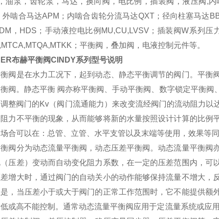
油泵，齿轮泵，马达，换向阀，电比例，插装阀，液压阀,内啮
；外啮合马达APM；内啮合齿轮分流马达QXT；径向柱塞马达
DM，HDS；手动液控电比例MU,CU,LVSV；插装阀W系列压
A,MTCA,MTQA,MTKK；平衡阀，叠加阀，电液控制元件等。
HER布赫平衡阀CINDY系列型号说明
平衡阀是在水力工况下，起到动态、静态平衡调节的阀门。平衡
平衡阀。静态平衡 阀亦称平衡阀、手动平衡阀、数字锁定平衡阀
，调整阀门的Kv（阀门流通能力）来改变流经阀门的流动阻力以
中阻力不平衡的现象，从而能够将新的水量按照设计计算的比例
用场合可以在：总管、立管、水平支管以及末端等使用，效果等
平衡阀分为动态流量平衡阀，动态压差平衡阀。动态流量平衡阀
况（压差）变动而自动变化阻力系数，在一定的压差范围内，可
压差增大时，通过阀门的自动关小的动作能够保持流量不增大，
但是，当压差小于或大于阀门的正常工作范围时，它不能提供额
量低或高不能控制。通常动态流量平衡阀应用于定流量系统或应用