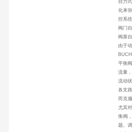
自力
化来
控系
阀门
阀塞
由于
BUC
平衡
流量
流动
各支
而克
尤其
衡阀
题。