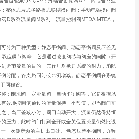
合齿轮泵QX,QXV；外啮合齿轮泵AP；内啮合马达
BB；整体式片式多路板式联结换向阀；手动电磁换向阀
力阀D系列流量阀M系列；流量控制阀MTDA,MTEA，
阀可分为三种类型：静态平衡阀、动态平衡阀及压差无
、双位调节阀等，它是通过改变阀芯与阀座的间隙（开
达到调节流量的目的，其作用对象是系统的阻力，消除
平衡分配，各支路同时按比例增减。静态平衡阀在系统
同于同程管。
亦称：限流阀、定流量阀、自动平衡阀等，它是根据系
以有效地控制使通过的流量保持一个常值，即当阀门前
反之，当压差减小时，阀门自动开大，流量仍然保持恒
外的压力，此时阀门打到全开或全关位置流量仍然比设
于一次侧定频的主机出口处。 动态压差平衡阀，亦称