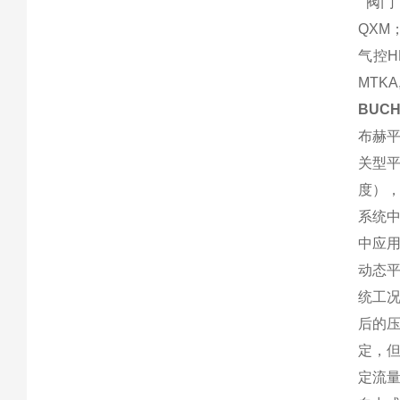
阀门，
QXM
气控H
MTK
BUC
布赫
关型
度）
系统
中应
动态
统工
后的
定，
定流