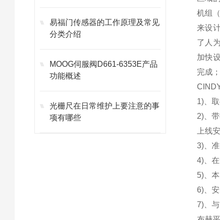
机组
易福门传感器的工作原理及常见
来设
分类介绍
了人
加快
MOOG伺服阀D661-6353E产品
完成
功能概述
CIN
1)、
光栅尺在日常维护上要注意的事
2)
项有哪些
上线
3)、
4)、
5)、
6)、
7)、
布赫平