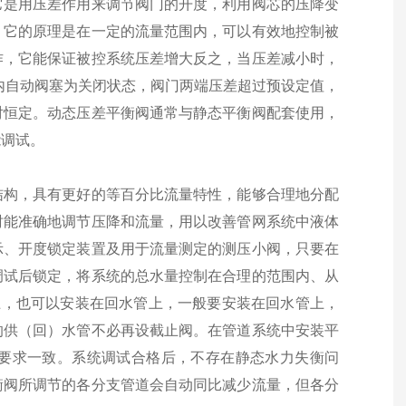
它是用压差作用来调节阀门的开度，利用阀芯的压降变
，它的原理是在一定的流量范围内，可以有效地控制被
作，它能保证被控系统压差增大反之，当压差减小时，
内自动阀塞为关闭状态，阀门两端压差超过预设定值，
对恒定。动态压差平衡阀通常与静态平衡阀配套使用，
能调试。
结构，具有更好的等百分比流量特性，能够合理地分配
时能准确地调节压降和流量，用以改善管网系统中液体
示、开度锁定装置及用于流量测定的测压小阀，只要在
调试后锁定，将系统的总水量控制在合理的范围内、从
上，也可以安装在回水管上，一般要安装在回水管上，
的供（回）水管不必再设截止阀。在管道系统中安装平
要求一致。系统调试合格后，不存在静态水力失衡问
衡阀所调节的各分支管道会自动同比减少流量，但各分