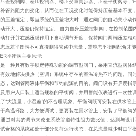
式压差控制阀、差压控制器、稳压变量同步器、压差平衡阀等，
弥补管路阻力的变化，从而使在工况变化时能保持压差基本不变
统的压差恒定，即当系统的压差增大时，通过阀门的自动关小动
自动开大，压差仍保持恒定。 自力自身压差控制阀，在控制范围
自动打开并在感压膜作用下自动调节开度，保持阀门两端压差相
动态压差平衡阀不可直接测得管路中流量，需静态平衡阀配合才
HER平衡阀主要原理:
阀是一种具有数字锁定特殊功能的调节型阀门，采用直流型阀体
，有效地解决供热（空调）系统中存在的室温冷热不均问题。同
状态，达到管网液体平衡和节约能源的目的。阀门设有开启度指
路及用户入口装上适当规格的平衡阀，并用智能仪表进行一次性
服了“大流量，小温差”的不合理现象。平衡阀既可安装在供水管
对于高温环路，为方便调试，更要装在回水管上，安装了平衡阀
，通过对其的调节来改变系统管道特性阻力数比值，达到与设计
调试合格的系统如处于部分负荷运行状态，在总流量减少时由平