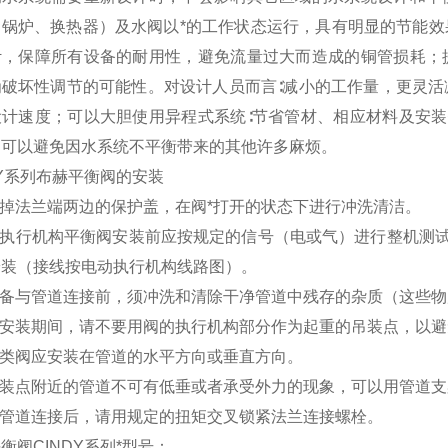
（锅炉、换热器）及水阀以*的工作状态运行，具有明显的节能效
计，保障所有设备的耐用性，避免流量过大而造成的铜管损耗；
为破坏性调节的可能性。对设计人员而言∶减小的工作量，更灵活
设计速度；可以大胆使用异程式系统∶节省管材、相应材料及安
；可以避免因水系统不平衡带来的其他许多麻烦。
DY系列布赫平衡阀的安装
取掉法兰端两边的保护盖，在阀*打开的状态下进行冲洗清洁。
、带执行机构平衡阀安装前应按规定的信号（电或气）进行整机测
安装（接线按电动执行机构线路图）。
准备与管道连接前，须冲洗和清除干净管道中残存的杂质（这些
在安装期间，请不要用阀的执行机构部分作为起重的吊装点，以
本类阀应安装在管道的水平方向或垂直方向。
安装点附近的管道不可有低垂或者承受外力的现象，可以用管道
与管道连接后，请用规定的扭矩交叉锁紧法兰连接螺栓。
衡阀CINDY系列*型号：