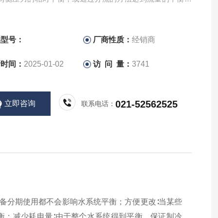
就叫平衡阀。BUCHER布赫平衡阀CINDY系列型号说明
品型号：
厂商性质：
经销商
新时间：
2025-01-02
访 问 量：
3741
021-52562525
立即咨询
联系电话：
设备分期使用都不会影响水系统平衡；方便更改∶当某些
衡；减少耗电量∶由于整个水系统得到平衡，保证制冷