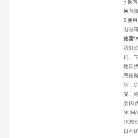
5.换
换向频
6.使
电磁
德国*A
我们
机，
德国优
恩德斯
乐，C
克，施
美国优
NUM
ROS
日本优