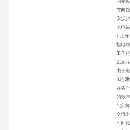
的精度
方向
安沃
以电磁
1.工
指电
工作
2.压
由于
3.内
在各
的效
4.换
交流电
时间