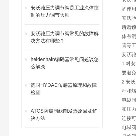
安沃驰压力调节阀是工业流体控
的使
制的压力调节大师
安沃
所谓
安沃驰压力调节阀常见的故障解
体有
决方法有哪些？
管等
安沃
heidenhain编码器常见问题该怎
1.对
么解决
要避
2.
德国HYDAC传感器原理和故障
杆和
检查
电磁
和压
ATOS防爆阀线圈发热原因及解
决方法
连接
电磁