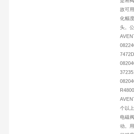
是将
故可
化幅
头。公
AVE
08224
7472D
08204
37235
08204
R4800
AVE
个以
电磁阀
动。