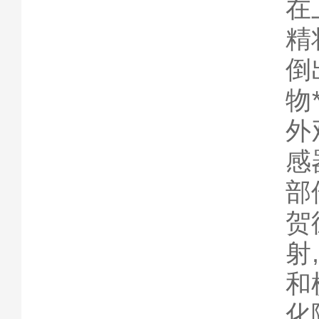
在
精
倒
物
外
感
部
贺
射
和
化