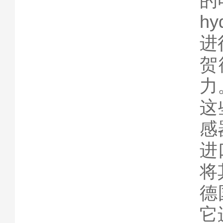
的
h
进
贺
力
这
感
进
将
德
它