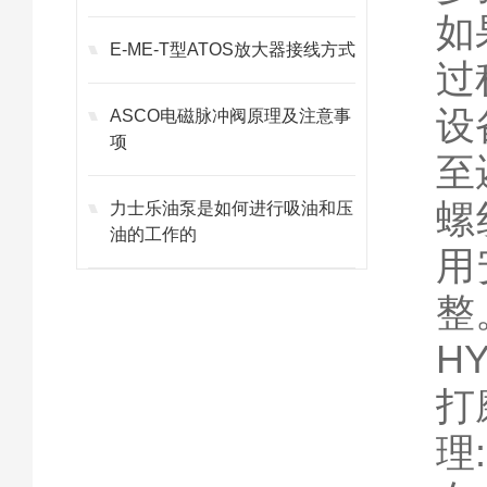
如
E-ME-T型ATOS放大器接线方式
过
设
ASCO电磁脉冲阀原理及注意事
项
至
螺
力士乐油泵是如何进行吸油和压
油的工作的
用
整
H
打
理