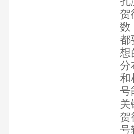
孔
贺
数
都
想
分
和
号
关
贺
号