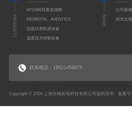
ATOS阿托斯直销商
公司新
PRODUCTS
NEWS
REXROTH、AVENTICS
技术文
仪器仪表机床设备
温度压力控制设备
流体输送传动设备
液压测试仪器设备
液压润滑工业设备
联系电话：19521458875
气动元件自动化设备
半导体工业应用设备
Copyright © 2026 上海任稷机电科技有限公司版权所有
备案号：
HYPROSTATIK海浮乐
HYDAC贺德克
PARKER派克
VICKERS威格士