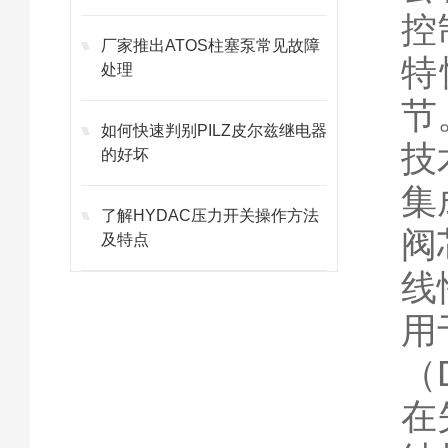
控
厂家推出ATOS柱塞泵常见故障
特
处理
节
如何快速判别PILZ皮尔兹继电器
技
的好坏
集
了解HYDAC压力开关操作方法
阀
及特点
线
用
（
在