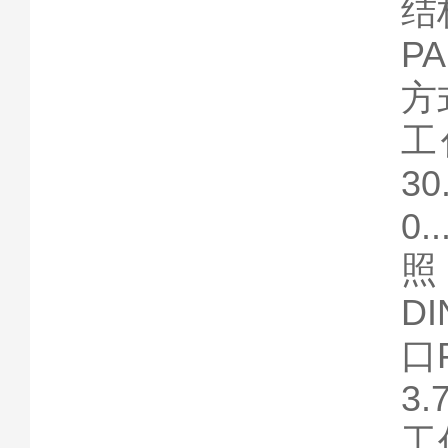
结
P
方
工
3
0
照
DI
口P
3.
工