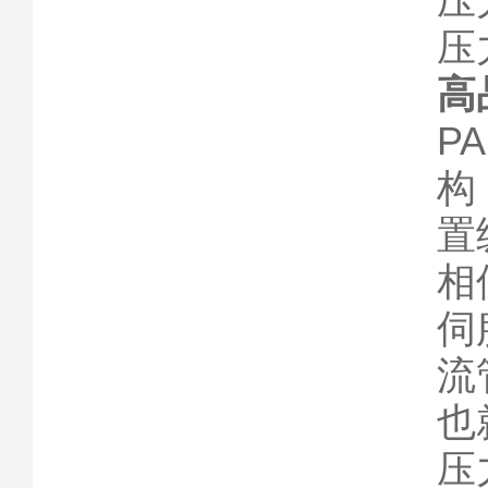
压
压力
高
P
构
置
相
伺
流
也
压