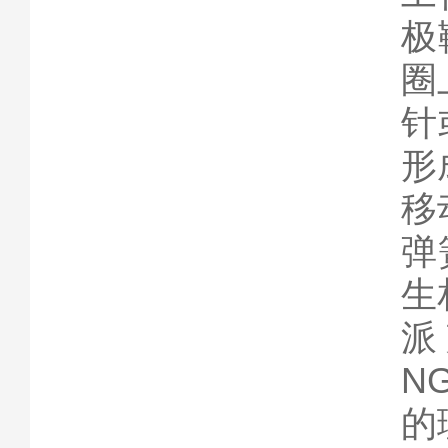
极
圈
针
形
移
弹
生
派
N
的