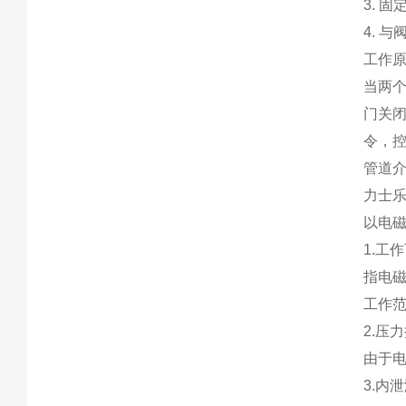
3. 
4. 与
工作
当两
门关
令，
管道
力士
以电
1.工
指电
工作
2.压
由于
3.内