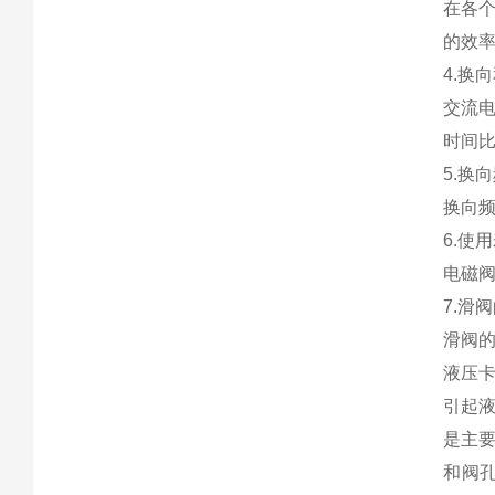
在各
的效
4.换
交流电
时间
5.换
换向频
6.使
电磁
7.滑
滑阀
液压
引起
是主
和阀