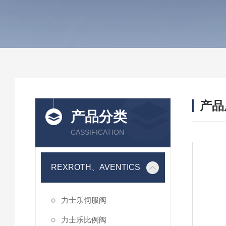
产品
产品分类
CASSIFICATION
REXROTH、AVENTICS
力士乐伺服阀
力士乐比例阀