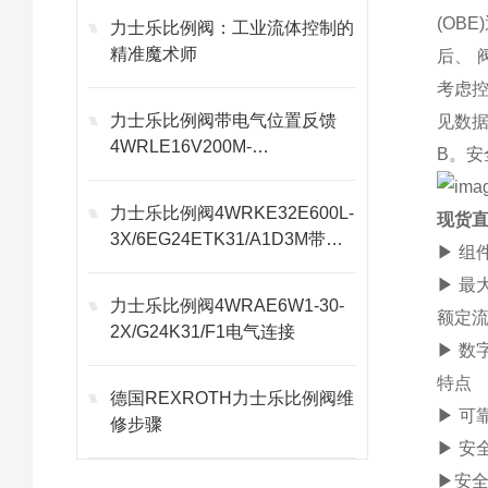
(OB
力士乐比例阀：工业流体控制的
精准魔术师
后、
考虑控
力士乐比例阀带电气位置反馈
见数据
4WRLE16V200M-
B。安
30/G24EK0/A1M功能
力士乐比例阀4WRKE32E600L-
现货
3X/6EG24ETK31/A1D3M带电
▶ 组
气反馈
▶ 最
力士乐比例阀4WRAE6W1-30-
额定流量 
2X/G24K31/F1电气连接
▶ 数
特点
德国REXROTH力士乐比例阀维
▶ 可
修步骤
▶ 安
▶安全