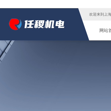
欢迎来到
上
网站