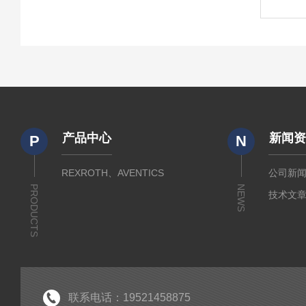
产品中心
新闻
P
N
REXROTH、AVENTICS
公司新
PRODUCTS
NEWS
技术文
联系电话：19521458875