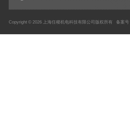
Copyright © 2026 上海任稷机电科技有限公司版权所有
备案号：