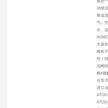
振垫
动情
斯溢
气，
出，
AG
大器
阀有不
性！阿
流阀
阀4接
先导
进口
AT
ATO