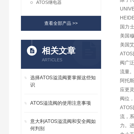
ATOS继电器
UNI
HEI
查看全部产品 >>
国力士
美国穆
美国艾
相关文章
AT
ARTICLES
阀广
流量
选择ATOS溢流阀要掌握这些知
阿托斯
识
应更
阀位
ATOS溢流阀的使用注意事项
AT
流，
意大利ATOS溢流阀和安全阀如
力。
何判别