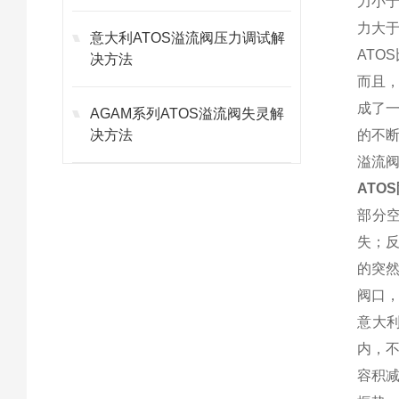
力小
力大
意大利ATOS溢流阀压力调试解
AT
决方法
而且
成了
AGAM系列ATOS溢流阀失灵解
决方法
的不
溢流
ATO
部分
失；
的突
阀口
意大
内，
容积