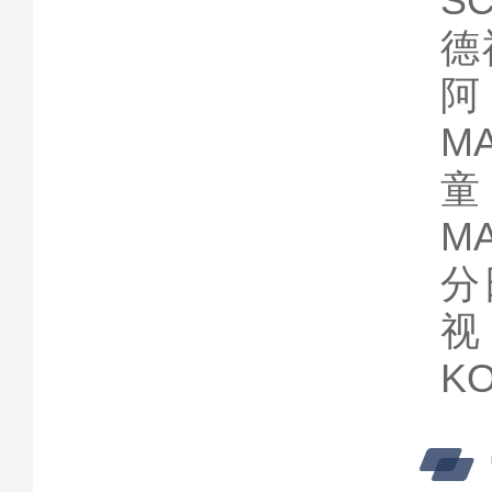
S
德
阿
M
童
M
分
视
K