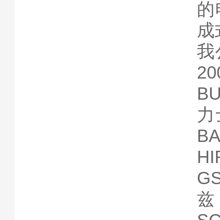
的
成
我
2
B
力
B
H
G
兹