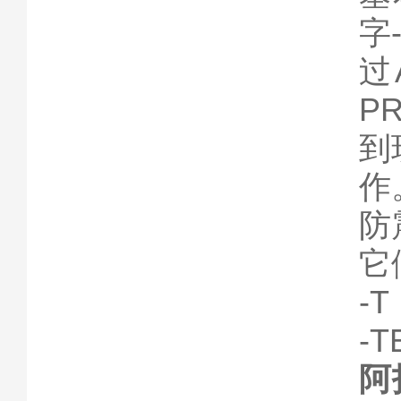
字
过
P
到
作
防
它
-
-T
阿