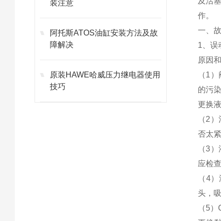
及活
装注意
作。
一、
阿托斯ATOS油缸安装方法及故
障解决
1、误
原因
原装HAWE哈威压力继电器使用
（1
技巧
的污
更换
（2
否太
（3
应检
（4
头，
（5