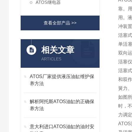
ATOS继电器
靠。
用。液
查看全部产品 >>
冲装置
活塞
单活
相关文章
双向
ARTICLES
活塞
活塞
ATOS厂家提供液压油缸维护保
和双
养方法
簧力
如图
解析阿托斯ATOS油缸的正确保
时，
养方法
力调
ATO
意大利进口ATOS油缸的油封安