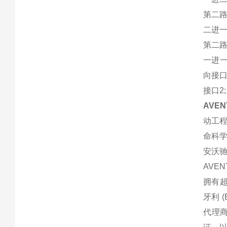
第二路(
二进一
第二路
一进一
向接口
接口2;
AVE
动工
命科学
安沃
AVE
拥有超
牙利 
代理商