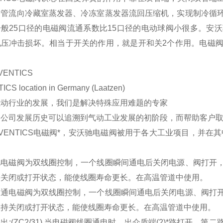
口管流向冷藏室蒸发器、冷冻室蒸发器流回压缩机，实现制冷循
般25口径的电磁阀流通系数比15口径的电动球阀小很多。安沃驰
电压冲击损坏。相当于开关的作用，就是开和关2个作用。电磁
。
ENTICS
ICS location in Germany (Laatzen)
气动行业的发展，我们是解决特殊应用难题的专家
的公司发展历史可以追溯到气动工业发展的初阶段，而帮助客户
VENTICS电磁阀*，安沃驰电磁阀被用于各大工业项目，并在
驰电磁阀为双线圈控制，一个线圈瞬间通电后关闭电源、阀打开
持关闭或打开状态，能使线圈寿命更长。在高温管道中使用。
三通电磁阀为双线圈控制，一个线圈瞬间通电后关闭电源、阀打
保持关闭或打开状态，能使线圈寿命更长。在高温管道中使用。
出:(ZC2/31) 当电磁阀线圈通电时，出介质端(2)*路打开，第二