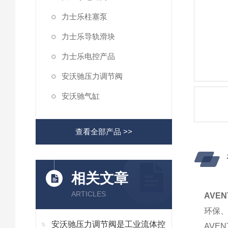
力士乐柱塞泵
力士乐导轨滑块
力士乐电控产品
安沃驰压力调节阀
安沃驰气缸
查看全部产品 >>
相关文章
ARTICLES
AVE
环保
安沃驰压力调节阀是工业流体控
AVE