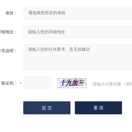
省份：
详细地址：
补充说明：
验证码：
请输入计算结果（填