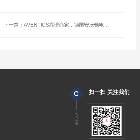
下一篇：
AVENTICS靠谱商家，德国安沃驰电磁阀
扫一扫 关注我们
C
CODE