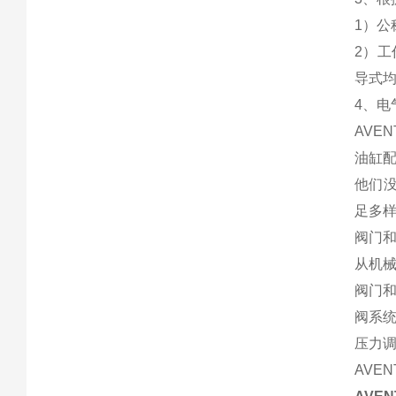
1）
2）工
导式
4、电
AVE
油缸
他们没
足多
阀门
从机械
阀门
阀系统
压力
AVE