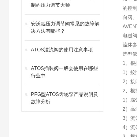
制的压力调节大师
的控
向阀
安沃驰压力调节阀常见的故障解
AVE
决方法有哪些？
电磁
流体
ATOS溢流阀的使用注意事项
选型
1、根
ATOS插装阀一般会使用在哪些
1）按
行业中
2）接
2、
PFG型ATOS齿轮泵产品说明及
1）
故障分析
2）
3）流
4）流
3、