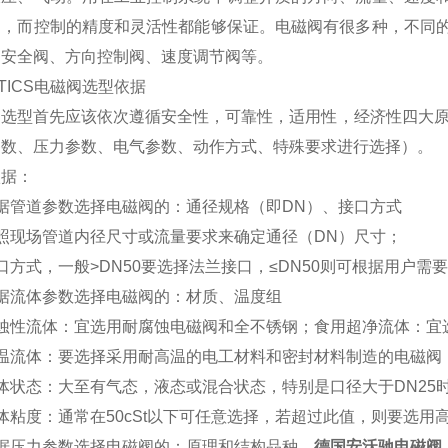
制，而控制的精度和灵活性都能够保证。电磁阀有很多种，不同
、安全阀、方向控制阀、速度调节阀等。
NTICS电磁阀选型依据
阀选型首先应该依次遵循安全性，可靠性，适用性，经济性四大原
参数、压力参数、电气参数、动作方式、特殊要求进行选择）。
依据：
据管道参数选择电磁阀的：通径规格（即DN）、接口方式
照现场管道内径尺寸或流量要求来确定通径（DN）尺寸；
口方式，一般>DN50要选择法兰接口，≤DN50则可根据用户需
根据流体参数选择电磁阀的：材质、温度组
腐蚀性流体：宜选用耐腐蚀电磁阀和全不锈钢；食用超净流体：宜
高温流体：要选择采用耐高温的电工材料和密封材料制造的电磁阀
体状态：大至有气态，液态或混合状态，特别是口径大于DN25
体粘度：通常在50cSt以下可任意选择，若超过此值，则要选用
根据压力参数选择电磁阀的：原理和结构品种，
德国安沃驰电磁阀，