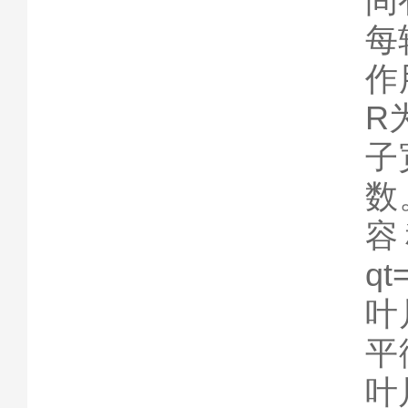
间
每
作
R
子
数
容
q
叶
平
叶