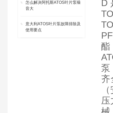
D
怎么解决阿托斯ATOS叶片泵噪
音大
T
T
意大利ATOS叶片泵故障排除及
使用要点
P
酯
A
泵
齐
（
压
械