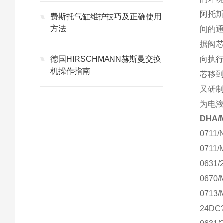
阿托
费斯托气缸维护技巧及正确使用
方法
间的
据阀芯
德国HIRSCHMANN赫斯曼交换
向执行
机操作指南
芯移到
又研
为电
DHA
0711
0711/
0631/
0670/
0713/
24DC?