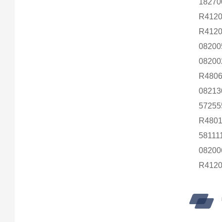
1827
R412
R412
0820
0820
R480
0821
5725
R480
5811
0820
R412