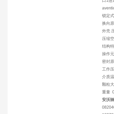
口1
ave
锁定式
换向原
外壳 
压缩空气
结构特
操作元
密封原理
工作压力范
介质温度
颗粒大小
重量 
安沃驰
0820