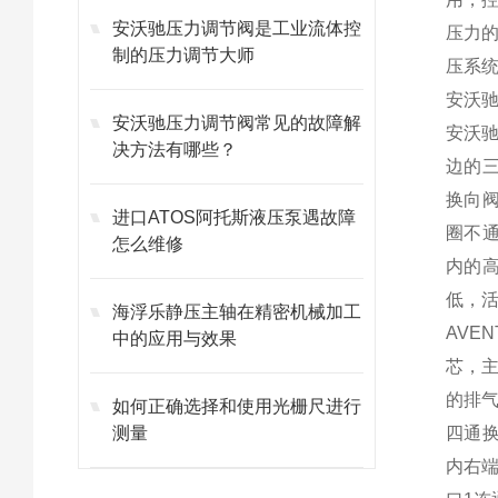
安沃驰压力调节阀是工业流体控
压力
制的压力调节大师
压系统
安沃驰
安沃驰压力调节阀常见的故障解
安沃驰
决方法有哪些？
边的
换向
进口ATOS阿托斯液压泵遇故障
圈不通
怎么维修
内的
低，活
海浮乐静压主轴在精密机械加工
AVE
中的应用与效果
芯，
的排
如何正确选择和使用光栅尺进行
测量
四通换
内右端