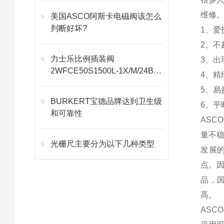
维修
美国ASCO阿斯卡电磁阀该怎么
判断好坏?
1、
2、
力士乐比例插装阀
3、
2WFCE50S1500L-1X/M/24B1
4、
产品介绍
5、
BURKERT宝德品牌达到卫生级
6、
和可靠性
AS
量不
光栅尺主要分为以下几种类型
发展
点。
品，
高。
AS