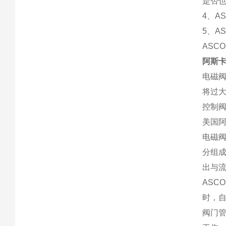
是否
4、A
5、A
ASC
阿斯
电磁
将过
控制
美国
电磁
分组
出与
AS
时，
阀门