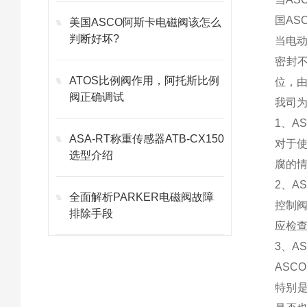
国AS
美国ASCO阿斯卡电磁阀该怎么
判断好坏?
当电动
密封不
ATOS比例阀作用，阿托斯比例
位，
阀正确调试
我司为
1、A
ASA-RT称重传感器ATB-CX150
对于
选型介绍
腐的
2、A
全面解析PARKER电磁阀故障
控制
排除手段
应检
3、A
AS
特别