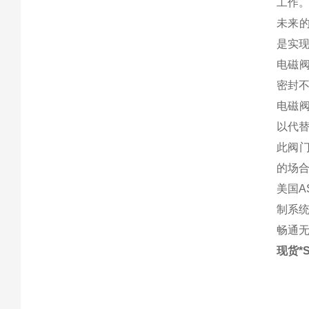
工作
未来
是实
电磁
密封
电磁
以代
此阀
的场
美国
制系
畅通
现货*