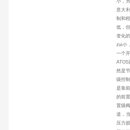
小，
意大利
制和程
低，但
变化的
zui
一个
AT
然是
级控
是靠
的前
置级
道，当
压力