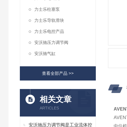
力士乐柱塞泵
力士乐导轨滑块
力士乐电控产品
安沃驰压力调节阀
安沃驰气缸
查看全部产品 >>
相关文章
ARTICLES
AVE
AVE
安沃驰压力调节阀是工业流体控
中位机