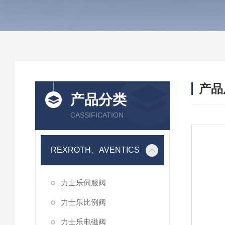
产品
产品分类
CASSIFICATION
REXROTH、AVENTICS
力士乐伺服阀
力士乐比例阀
力士乐电磁阀