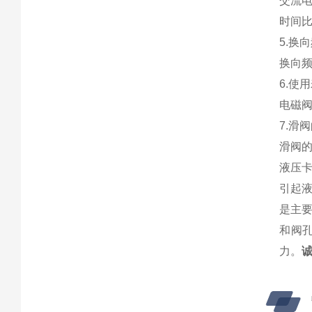
交流电
时间
5.换
换向频
6.使
电磁
7.滑
滑阀
液压
引起
是主
和阀
力。
诚