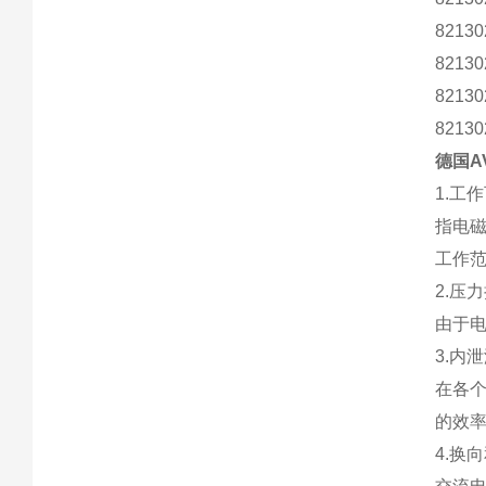
8213
8213
8213
8213
德国A
1.工
指电
工作
2.压
由于
3.内
在各
的效
4.换