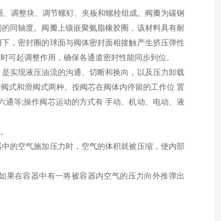
密封圈、调整块、调节螺钉、夹板和螺栓组成。阀瓣为碳钢
间的同轴度。阀瓣上镶嵌聚氨脂橡胶圈，该材料具有耐
用下，密封圈的球面与阀体密封面相接触产生挤压弹性
位时可起调整作用，确保各通道密封性能同步到位。
。是实现液压油流的沟通、切断和换向，以及压力卸载
阀式和滑阀式两种。按阀芯在阀体内停留的工作位 置
六通等;操作阀芯运动的方式有 手动、机动、电动、液
积。
器中的空气施加压力时，空气的体积就被压缩，使内部
如果在容器中有一将被容器内空气的压力向外推弹出