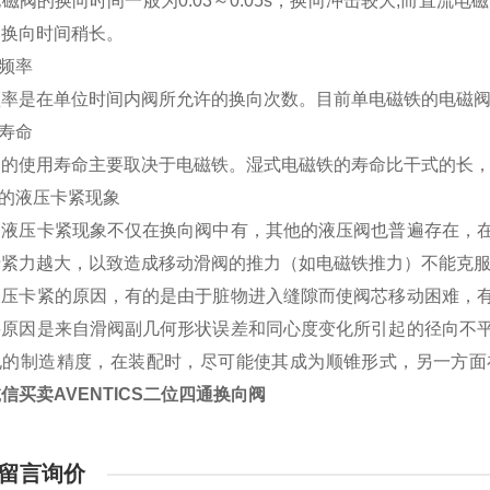
磁阀的换向时间一般为0.03～0.05s，换向冲击较大;而直流电
比换向时间稍长。
向频率
率是在单位时间内阀所允许的换向次数。目前单电磁铁的电磁阀的换
用寿命
阀的使用寿命主要取决于电磁铁。湿式电磁铁的寿命比干式的长
阀的液压卡紧现象
的液压卡紧现象不仅在换向阀中有，其他的液压阀也普遍存在，
卡紧力越大，以致造成移动滑阀的推力（如电磁铁推力）不能克
液压卡紧的原因，有的是由于脏物进入缝隙而使阀芯移动困难，
要原因是来自滑阀副几何形状误差和同心度变化所引起的径向不
孔的制造精度，在装配时，尽可能使其成为顺锥形式，另一方面
信买卖AVENTICS二位四通换向阀
留言询价