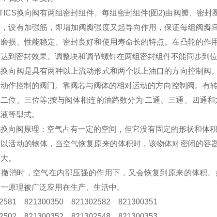
NTICS换向阀有两组密封组件。每组密封组件(图2)由阀瓣、
件，设有加强筋，即增加阀瓣强度又起导向作用，保证每组阀瓣
耐磨损、性能稳定、密封良好和使用寿命长的特点。在凸轮的作
，达到密封效果。调整块和调节螺钉在两组密封组件不能同步到
驰换向阀是具有两种以上流动形式和两个以上油口的方向控制阀
序动作控制的阀门。靠阀芯与阀体的相对运动的方向控制阀。有转
二位、三位等;按与阀体相连的油路数分为 二通、三通、四通和
电液等型式。
驰换向阀原理：空气占有一定的空间，但它没有固定的形状和体
可以活动的物体，当空气恢复原来的体积时，该物体对密闭的容
增大。
力撤消时，空气在内部压强的作用下，又会恢复到原来的体积。
这一原理被广泛应用在生产、生活中。
02581 821300350 821302582 821300351
02502 821300352 821302548 821300353