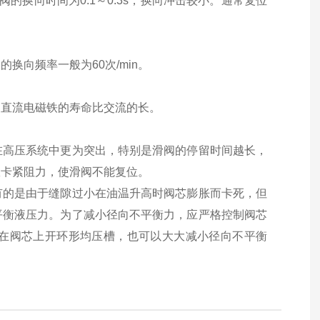
磁阀的换向时间为0.1～0.3s，换向冲击较小。通常复位
向频率一般为60次/min。
，直流电磁铁的寿命比交流的长。
在高压系统中更为突出，特别是滑阀的停留时间越长，
服卡紧阻力，使滑阀不能复位。
有的是由于缝隙过小在油温升高时阀芯膨胀而卡死，但
平衡液压力。为了减小径向不平衡力，应严格控制阀芯
在阀芯上开环形均压槽，也可以大大减小径向不平衡