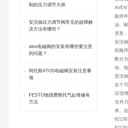
制的压力调节大师
AVE
板焊
安沃驰压力调节阀常见的故障解
油、
决方法有哪些？
变形
安沃
atos电磁阀的安装有哪些要注意
和顺
的问题？
数分为
动、
阿托斯ATOS电磁阀安装注意事
安沃
项
在个
压强
FESTO德国费斯托气缸维修有
方法
当外
来。
8213
8213