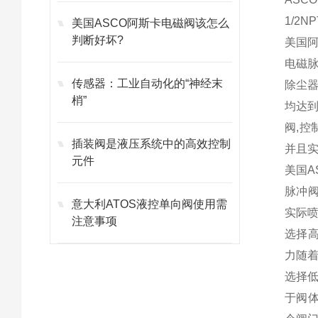
1/2
美国ASCO阿斯卡电磁阀该怎么
判断好坏?
美国阿
电磁脉
传感器：工业自动化的“神经末
除尘器
梢”
均达到
阀,控
插装阀是液压系统中的高效控制
并且实
元件
美国A
脉冲阀
意大利ATOS液控单向阀使用需
实际
注意事项
选择高
力随
选择
于阀体