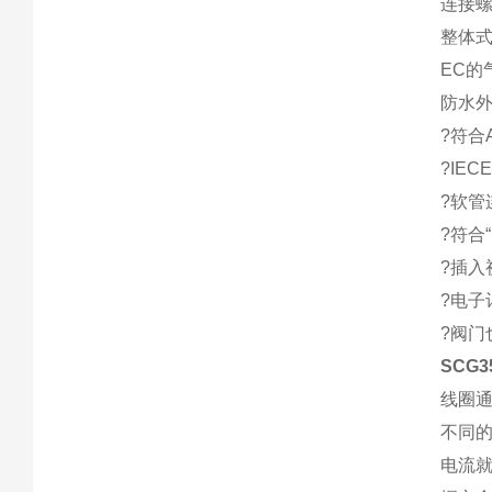
连接螺纹
整体式
EC的
防水外
?符合
?IEC
?软管连
?符合“
?插入
?电子
?阀门
SCG
线圈
不同
电流就