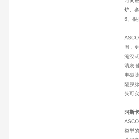
时间应
炉、
6、
AS
围，
淹没式
清灰,
电磁
隔膜
头可实
阿斯卡
ASC
类型