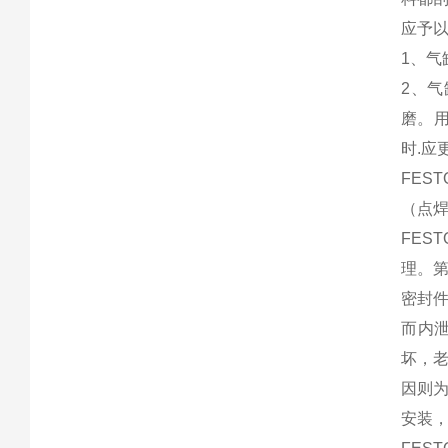
应予以
1、气
2、气
磨。
时.应
FE
（点
FE
理。
密封
而内
坏，
因则
安装