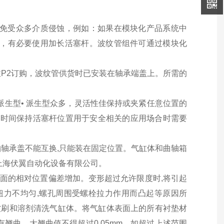
承免受众多介质侵蚀，例如：如果在模块化产品系统中
件，有必要使用加长活塞杆。波纹管组件可通过模块化
P2订购，波纹管供货时已安装在轴承端盖上。所需的
派生型• 派生型众多，灵活性佳保持或夹紧任意位置的
长时间保持活塞杆位置用于安全相关的应用场合时需要
曲轴轴承盖不能互换,只能装在固定位置。气缸体和曲轴箱
上海伏翼自动化设备有限公司。
表面的相对位置偏差增加。变形超过允许限度时,将引起
扭力不均匀,螺孔周围受螺栓拉力作用而凸起等原因所
用软刷和溶剂清洗气缸体。将气缸体表面上的所有衬垫材
翘曲。大翘曲值不得超过0.05mm。如超过上述范围