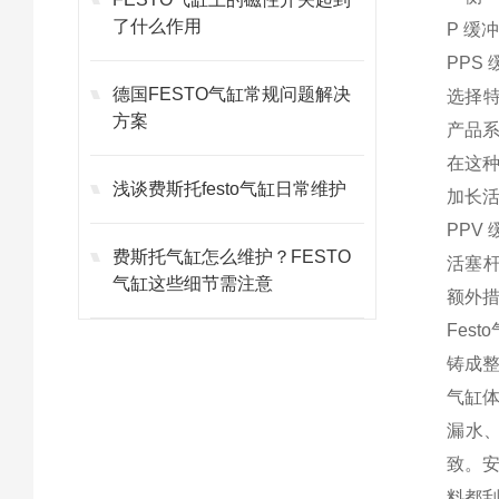
了什么作用
P 缓
PP
德国FESTO气缸常规问题解决
选择
方案
产品
在这
浅谈费斯托festo气缸日常维护
加长
PPV
费斯托气缸怎么维护？FESTO
活塞
气缸这些细节需注意
额外
Fes
铸成
气缸体
漏水
致。安
料都刮