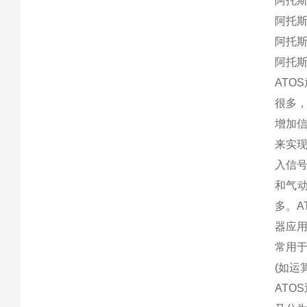
阿托斯A
阿托斯A
阿托斯A
阿托斯A
AT
很多
增加
来实
入信号
和气
多。
器应
常用于
(如运
ATO