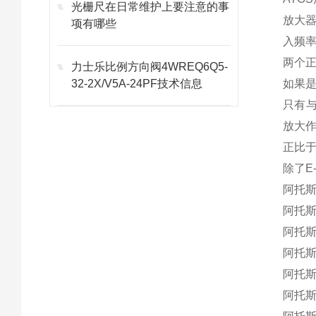
光栅尺在日常维护上要注意的事
放大
项有哪些
入频
两个正
力士乐比例方向阀4WREQ6Q5-
32-2X/V5A-24PF技术信息
如果是
只有与
放大
正比
除了E
阿托斯A
阿托斯A
阿托斯A
阿托斯A
阿托斯A
阿托斯A