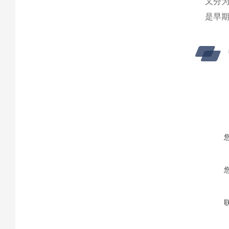
又分为
是早期