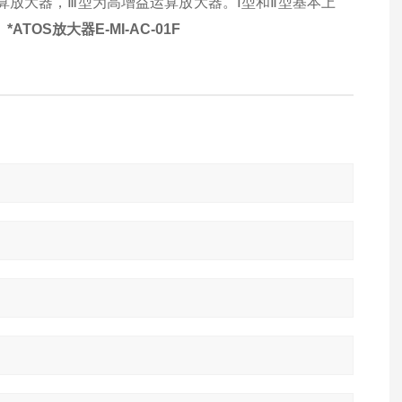
算放大器，Ⅲ型为高增益运算放大器。Ⅰ型和Ⅱ型基本上
。
*ATOS放大器E-MI-AC-01F