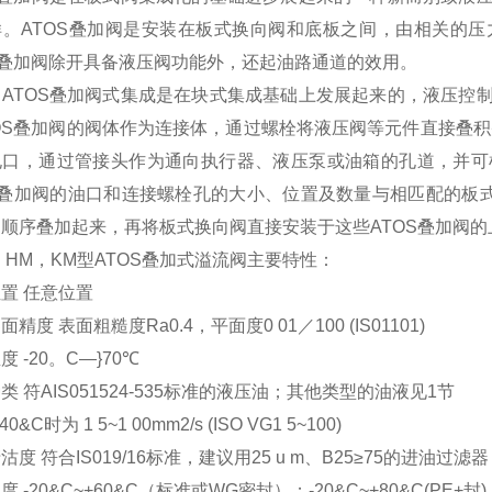
样。ATOS叠加阀是安装在板式换向阀和底板之间，由相关的
S叠加阀除开具备液压阀功能外，还起油路通道的效用。
利ATOS叠加阀式集成是在块式集成基础上发展起来的，液压控
OS叠加阀的阀体作为连接体，通过螺栓将液压阀等元件直接叠积
孔口，通过管接头作为通向执行器、液压泵或油箱的孔道，并可
S叠加阀的油口和连接螺栓孔的大小、位置及数量与相匹配的板
顺序叠加起来，再将板式换向阀直接安装于这些ATOS叠加阀
，HM，KM型ATOS叠加式溢流阀主要特性：
置 任意位置
精度 表面粗糙度Ra0.4，平面度0 01／100 (IS01101)
 -20。C—}70℃
类 符AIS051524-535标准的液压油；其他类型的油液见1节
0&C时为 1 5~1 00mm2/s (ISO VG1 5~100)
沽度 符合IS019/16标准，建议用25 u m、B25≥75的进油过滤器
 -20&C~+60&C（标准或WG密封）；-20&C~+80&C(PE+封)