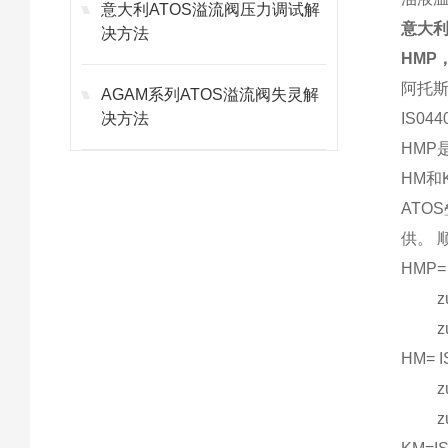
意大利ATOS溢流阀压力调试解
意大利
决方法
HMP
阿托斯
AGAM系列ATOS溢流阀失灵解
决方法
IS0
HMP
HM和
ATO
供。 
HMP=
zui大
zui
HM= 
zui人
zui