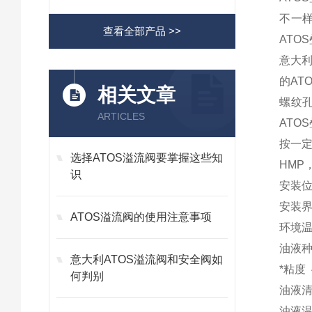
不一
查看全部产品 >>
ATO
意大
的AT
相关文章
螺纹
ARTICLES
ATO
按一定
选择ATOS溢流阀要掌握这些知
HMP
识
安装位
安装界面
ATOS溢流阀的使用注意事项
环境温度
油液种
意大利ATOS溢流阀和安全阀如
*粘度 4
何判别
油液清
油液温度