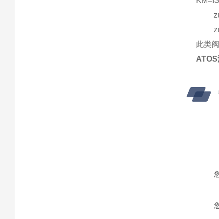
KM=I
zui
zui
此类
ATOS