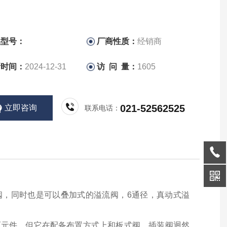
品型号：
厂商性质：
经销商
新时间：
2024-12-31
访 问 量：
1605
021-52562525
立即咨询
联系电话：
款溢流阀，同时也是可以叠加式的溢流阀，6通径，真动式溢
压元件，但它在配备布置方式上和板式阀、插装阀迥然