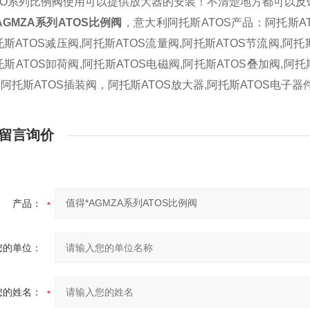
ZO系列比例阀使用可以提供放大器的安装！不清楚地方都可以反
AGMZA系列ATOS比例阀
，意大利阿托斯ATOS产品：阿托斯A
托斯ATOS减压阀,阿托斯ATOS流量阀,阿托斯ATOS节流阀,阿托
托斯ATOS卸荷阀,阿托斯ATOS电磁阀,阿托斯ATOS叠加阀,
阿托斯ATOS插装阀，阿托斯ATOS放大器,阿托斯ATOS电子器
留言询价
产品：
您的单位：
您的姓名：