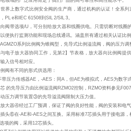
风电领域的广泛应用肯定了我们产品的高可靠性和高性能水平。
s是世界上数字式比例安全阀的生产商，通过机构的认证！全系列直动
PL e和IEC 61508到SIL 2/SIL 3。
换向阀带选项/U，可分别给放大器和线圈供电。只需切断对线圈
，以便执行监测功能和现场总线通讯。涵盖所有通过相关认证比
S AGMZO系列比例阀为锥阀型，先导式比例溢流阀，阀的压力
阀与电子放大器协同工作，见第2】节表格，放大器向比例阀提
的输入信号相对应。
比例阀有不同的形式供选用：
：不带压力传感器AE，-AES：同A，但AE为模拟式，AES为
芯 的先导压力由比例溢流阀RZMO2控制，RZMO资料参见F00
手动压力调节装置③的先导溢流阀限制大压力值。
式放大器④经过工厂预调，保证了阀的良好性能，阀的安装和电气
插头⑥在-AE和-AES之间互换。采用标准7芯插头用于接电源
Z选项的阀，采用12芯插头。