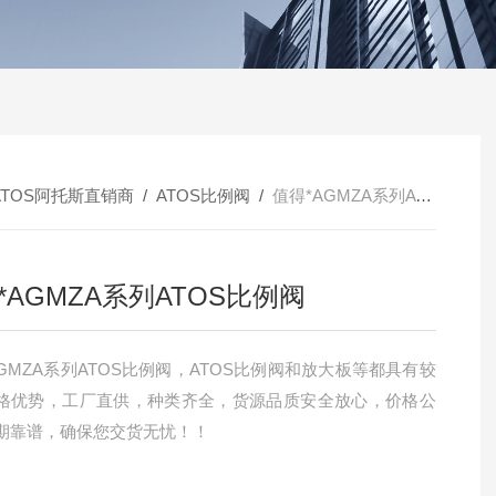
ATOS阿托斯直销商
/
ATOS比例阀
/
值得*AGMZA系列ATOS比例阀
*AGMZA系列ATOS比例阀
AGMZA系列ATOS比例阀，ATOS比例阀和放大板等都具有较
格优势，工厂直供，种类齐全，货源品质安全放心，价格公
期靠谱，确保您交货无忧！！