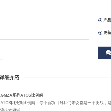
产
更
详细介绍
AGMZA系列ATOS比例阀
ATOS阿托斯比例阀：每个新项目对我们来说都是一个挑战，是
电液技术领域