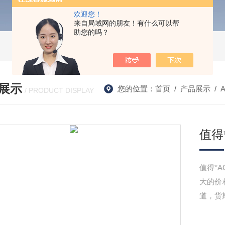
欢迎您！
来自局域网的朋友！有什么可以帮
助您的吗？
展示
您的位置：
首页
/
产品展示
/
/ PRODUCT DISPLAY
值得
值得*
大的价
道，货