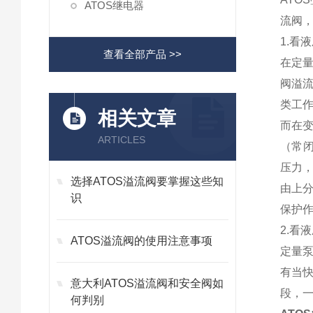
ATOS继电器
流阀
1.看
查看全部产品 >>
在定
阀溢
类工
相关文章
而在
ARTICLES
（常
压力
选择ATOS溢流阀要掌握这些知
由上
识
保护
2.看
ATOS溢流阀的使用注意事项
定量
有当
意大利ATOS溢流阀和安全阀如
段，
何判别