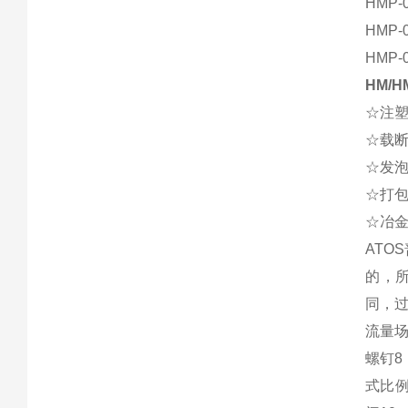
HMP-0
HMP-0
HMP-0
HM/
☆注塑
☆载
☆发泡
☆打包
☆冶金
ATO
的，
同，过
流量
螺钉8
式比例