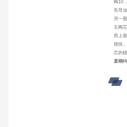
阀10
先导油
另一
主阀
而上
很快
芯的
直销H