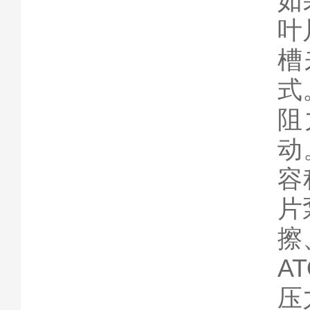
如
叶
槽
式
阻
动
容
片
擦
A
压