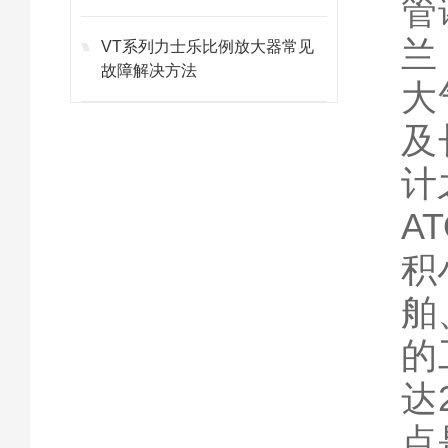
管
兰
VT系列力士乐比例放大器常见
故障解决方法
大
及
计
A
积
舶
的
达
点