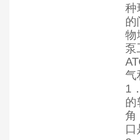
种
的
物
泵
A
气
1
的
角
口