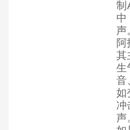
制
中
声
阿
其
生
音
如
冲
声