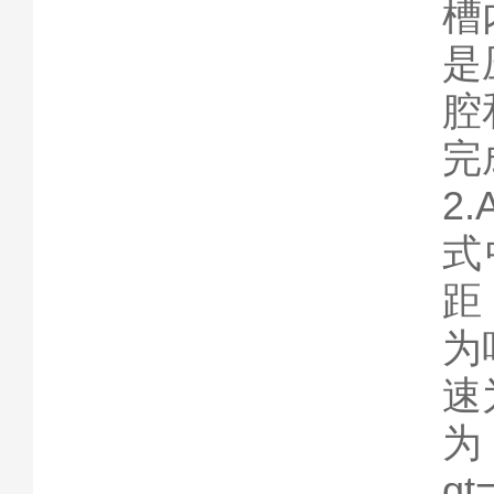
槽
是
腔
完
2
式
距
为
速
为
qt