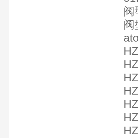
阀
阀
a
HZ
HZ
HZ
HZ
HZ
HZ
HZ