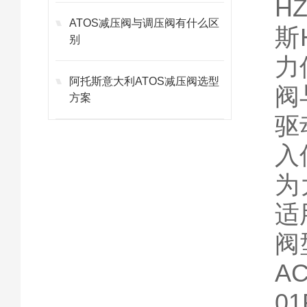
H
ATOS减压阀与调压阀有什么区
斯
别
力
阿托斯意大利ATOS减压阀选型
阀
方案
驱
入
为
适
阀型
AC
01