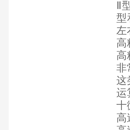
Ⅱ
型
左
高
高
非
这
运
十
高