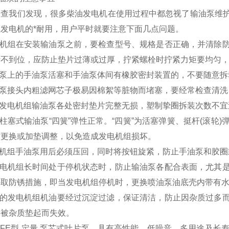
调查我们发现，很多柴油发电机在使用过程中都忽视了输油泵维
发电机的*耐用，用户平时就要注意下面几点问题。
发电机组在安装输油泵之前，要检查型号、规格是否正确，并清除
行不到位，应防止垫片过薄或过厚，拧紧螺栓时拧紧力矩要均匀
油泵上的手油泵活塞和手油泵体间有橡胶密封装置的，不要随意
油泵接头内粗滤网芯子极易因棉絮等脏物而堵塞，要经常检查清
保发电机组输油泵各处密封垫片完整无损，塑制挚圈拆装次数不
证柱塞式输油泵“四簧”弹性正常。“四簧”为活塞弹簧、挺杆(滚
时更换或加垫调整，以免造成发电机组损坏。
发电机组手油泵用后必须压回，同时将按钮旋紧，防止手油泵和胶
当发电机组长时间处于停机状态时，防止输油泵各配合表面，尤其
采取防锈措施，即当发电机组停机时，更换喷油泵油底壳内带有
加注的发电机组机油要经过沉淀过滤，保证清洁，防止因杂质过多
会被杂质垫起而失效。
s PFE型 定量 泵芯式叶片泵，具有高性能、低噪音、多用途及长寿