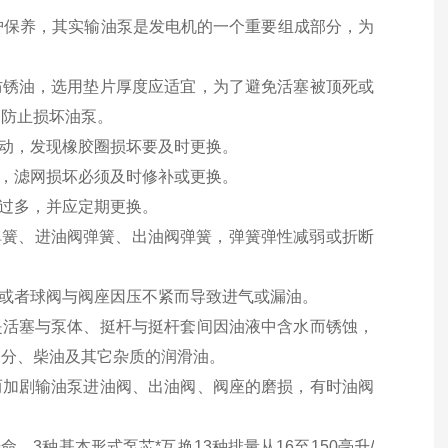
护保养，其实输油泵是发电机的一个重要组成部分，为
防锈油，选用垫片厚度应适宜，为了避免活塞被顶死或
，防止损坏油泵。
拆动，发现橡胶圈损坏要及时更换。
洗，滤网损坏必须及时修补或更换。
宜过多，并应定期更换。
轮)弹簧、进油阀弹簧、出油阀弹簧，弹簧弹性减弱或折断
圈或者球阀与阀座因压不紧而导致进气或漏油。
是活塞与泵体、挺杆与挺杆套间因油液中含水而锈蚀，
水分、柴油及其它杂质的润滑油。
而加剧输油泵进油阀、出油阀、阀座的磨损，有时油阀
命。3种基本形式泵芯*互换13种排量从16至150毫升/