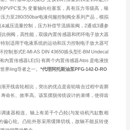
Atos的PVPC泵为 变量轴向柱塞泵，具有压力等级高，噪
力至280/350bar电液伺服控制阀全系列产品，模拟
流&减压流量控制，压力补偿节流插装阀，2通或3通参
4通比例阀，高性能，双级内置传感器和闭环电子放大器
器 ，特别适用于电液系统的运动和压力控制电子放大器可
I-AS DIN 43650插头型E-BM Undecal
(S) 有内置传感器LE(S) 有两个内置传感器Atos 是电液技
界ling导者之一。
*代理阿托斯油泵PFG-142-D-RO
它与渐开线齿轮相比，突出的优点是齿轮啮合过程中齿廓
、寿命长、效率高。该泵摆脱传统设计的束缚，使得齿
调速器相连。轴上有若干个凸轮(与发动机汽缸数相
泵的偏心轮。凸轮外形采用缓降切线，故轴不能反转使