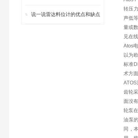
转压力
说一说雷达料位计的优点和缺点
声低等
量或数
见在线
Ato
以为欧
标准DI
术方面
ATO
齿轮采
面没
轮泵
油泵
同，