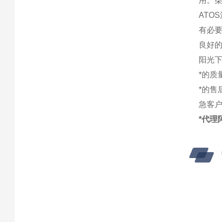
用。
ATO
有必
良好
阳光
*的
*的
急客
*代理阿