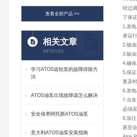
经过
查看全部产品 >>
了保证
1.
者运
相关文章
2.输
ARTICLES
3.输
4.确
学习ATOS齿轮泵的故障排除方
5.保
法
要及
6.
ATOS油泵出现故障该怎么解决
7.
必须
安全保养阿托斯ATOS油泵
8.
甚至
意大利ATOS油泵安装指南
Ato