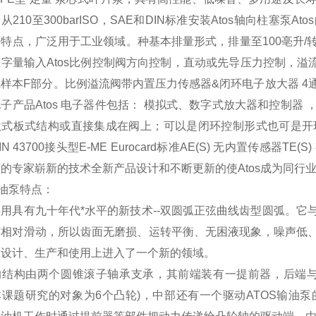
从210至300barISO，SAE和DIN标准安装Atos轴向柱塞泵
特点，广泛用于工业领域。种基本排量形式，排量至100亳升/转压
字量输入Atos比例控制阀方向控制，直动或先导压力控制，溢
样本F部分。比例溢流阀带内置压力传感器&闭环电子放大器 
s电子产品Atos 电子器件包括： 模拟式、数字式放大器和控制
式板式结构或直接集成在阀上；可以是闭环控制形式也可是开环控制形式E-M
N 43700接头型E-ME Eurocard标准AE(S) 无内置传感器TE
的专家崭新的技术全新产品设计和不断更新的使Atos成为同行业世
S油泵特点：
用具有九十年代*水平的新技术--双圆弧正弦曲线齿型圆弧。
有相对滑动，所以齿面无磨损、运转平衡、无困液现象，噪声低
在设计、生产和使用上进入了一个新的领域。
的结构由两个圆锥滚子轴承支承，其前端装有一提前器，后端与
本课题研究的对象为6个凸轮)，中部还有一个驱动ATOS输油