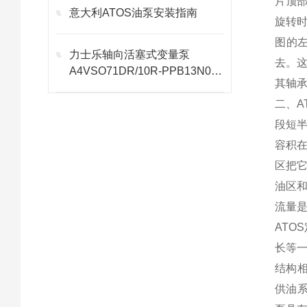
片顶
意大利ATOS油泵安装指南
旋转
图的
力士乐轴向活塞式变量泵
去。
A4VSO71DR/10R-PPB13N00
其轴
全解
二、A
段短
容积
区把
油区和
流量是
ATO
长等
结构
供油