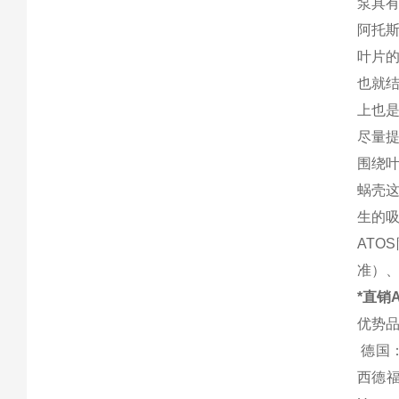
泵具
阿托
叶片
也就
上也
尽量
围绕
蜗壳
生的
ATO
准）
*直销A
优势
德国：巴
西德福S