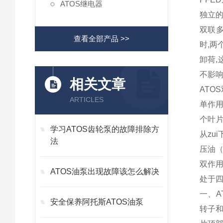
ATOS继电器
独立的
双联
查看全部产品 >>
时,两
卸荷,
不影
相关文章
ATO
ARTICLES
单作
个叶片
学习ATOS齿轮泵的故障排除方
从zu
法
压油
双作
ATOS油泵出现故障该怎么解决
处于
一、A
安全保养阿托斯ATOS油泵
转子