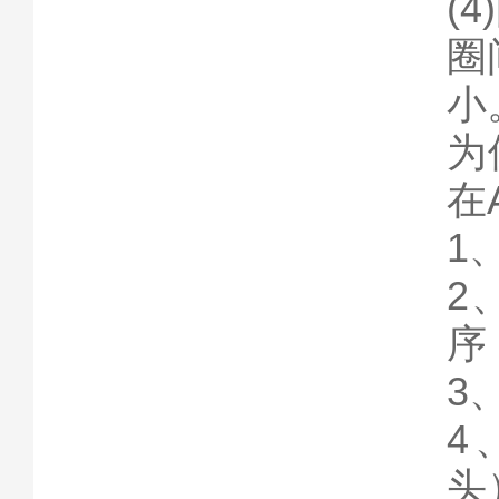
(
圈
小
为
在
1
2
序
3
4
头