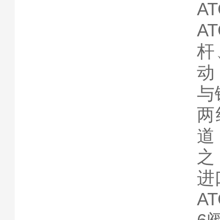
A
A
杆
动
与
两
道
之
进
A