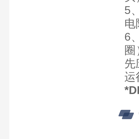
5
电
6
圈
先
运
*