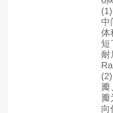
6
(
中
体
短
耐
Ra
(
瓣
瓣
向