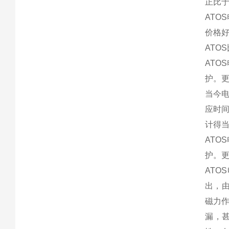
正比
ATO
价格好
ATO
AT
护。
当今
应时
计得
AT
护。
AT
出，
磁力
漏，