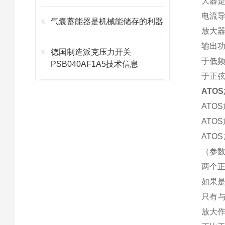
大器是
电流导
气囊蓄能器是机械能储存的利器
放大器
输出
德国制造派克压力开关
于低
PSB040AF1A5技术信息
于正
ATO
ATO
ATO
AT
（参
两个正
如果是
只有与
放大