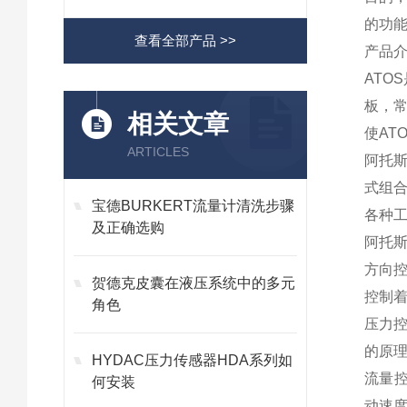
的功
查看全部产品 >>
产品介绍
ATO
板，常
相关文章
使AT
ARTICLES
阿托斯
式组
宝德BURKERT流量计清洗步骤
各种
及正确选购
阿托
方向
贺德克皮囊在液压系统中的多元
控制
角色
压力
的原
HYDAC压力传感器HDA系列如
流量
何安装
动速