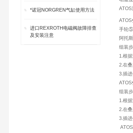
ATO
*诺冠NORGREN气缸使用方法
ATO
进口REXROTH电磁阀故障排查
手轮⑤
及安装注意
阿托
组装
1.根
2.在
3.插
AT
组装
1.根
2.在
3.插
ATO