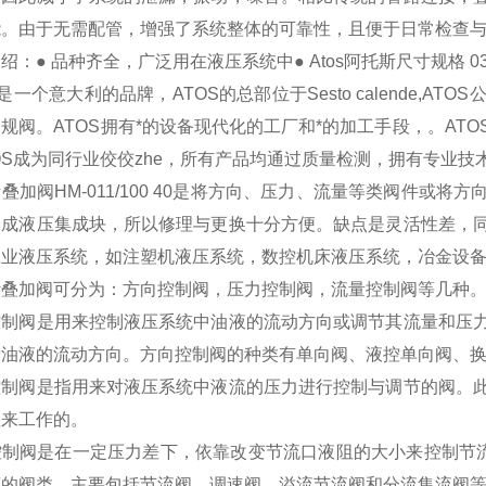
能。由于无需配管，增强了系统整体的可靠性，且便于日常检查
：● 品种齐全，广泛用在液压系统中● Atos阿托斯尺寸规格 03, 05, 0
S是一个意大利的品牌，ATOS的总部位于Sesto calende,
规阀。ATOS拥有*的设备现代化的工厂和*的加工手段，。AT
OS成为同行业佼佼zhe，所有产品均通过质量检测，拥有专业技
叠加阀HM-011/100 40是将方向、压力、流量等类阀件或
合成液压集成块，所以修理与更换十分方便。缺点是灵活性差，
工业液压系统，如注塑机液压系统，数控机床液压系统，冶金设
斯叠加阀可分为：方向控制阀，压力控制阀，流量控制阀等几种
控制阀是用来控制液压系统中油液的流动方向或调节其流量和压
着油液的流动方向。方向控制阀的种类有单向阀、液控单向阀、
控制阀是指用来对液压系统中液流的压力进行控制与调节的阀。
理来工作的。
控制阀是在一定压力差下，依靠改变节流口液阻的大小来控制节流
度的阀类。主要包括节流阀、调速阀、溢流节流阀和分流集流阀