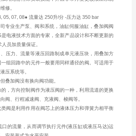
与维修。
7, 08● 流量达 250升/分 -压力达 350 bar
ATOS公司专业生产泵、阀和系统，油缸伺服油缸，叠加阀阀
OS是电液技术方面的专家，全新产品设计和不断更新的
术人员加质量保证。
将方向、压力、流量等液压回路制成单元液压块，用叠加方
同一组回路中的元件一般要用同样通径的阀。可适用于
备液压系统等。
。但叠加阀没有换向阀功能。
力的，方向控制阀作为液压阀的一种，利用流道的更换
换向阀、行程减速阀、充液阀、梭阀等。
此类阀是利用作用在阀芯上的液体压力和弹簧力相平衡
口的流量，从而调节执行元件(液压缸或液压马达)运
等。安装形式为水平安装。