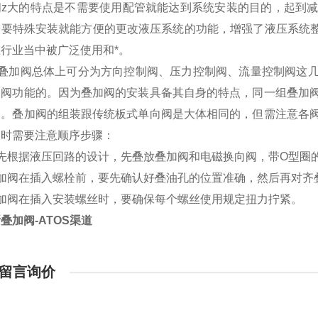
阀z大的特点是不需要使用配管就能达到系统安装的目的，起到
要特殊安装就能方便的更改液压系统的功能，增强了液压系统整
行业当中被广泛使用和*。
OS叠加阀总体上可分为方向控制阀、压力控制阀、流量控制阀这
向阀功能的。因为叠加阀的安装具备其自身的特点，同一组叠加
制。叠加阀的组装跟传统板式单向阀是大体相同的，但需注意各
阀时需要注意顺序步骤：
首先根据液压回路的设计，先叠放叠加阀和电磁换向阀，带O型圈
叠加阀在插入螺栓前，要先确认好叠油孔的位置准确，然后再对齐
叠加阀在插入安装螺丝时，要确保每个螺丝使用规定扭力拧紧。
叠加阀-ATOS渠道
留言询价