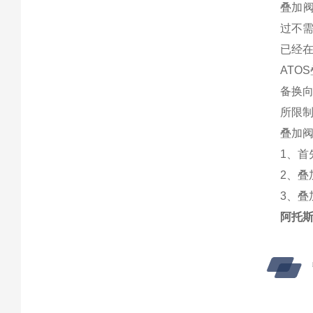
叠加
过不需
已经在
AT
备换
所限
叠加
1、
2、
3、
阿托斯