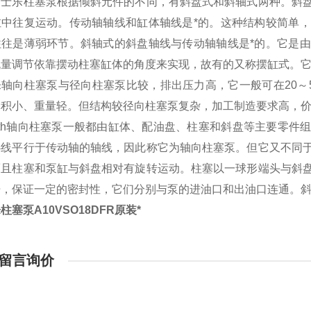
力士乐柱塞泵根据倾斜元件的不同，有斜盘式和斜轴式两种。斜
缸中往复运动。传动轴轴线和缸体轴线是*的。这种结构较简单
往往是薄弱环节。斜轴式的斜盘轴线与传动轴轴线是*的。它是
流量调节依靠摆动柱塞缸体的角度来实现，故有的又称摆缸式。
轴向柱塞泵与径向柱塞泵比较，排出压力高，它一般可在20～
体积小、重量轻。但结构较径向柱塞泵复杂，加工制造要求高，
roth轴向柱塞泵一般都由缸体、配油盘、柱塞和斜盘等主要零
心线平行于传动轴的轴线，因此称它为轴向柱塞泵。但它又不同
而且柱塞和泵缸与斜盘相对有旋转运动。柱塞以一球形端头与斜
开，保证一定的密封性，它们分别与泵的进油口和出油口连通。
柱塞泵A10VSO18DFR原装*
留言询价