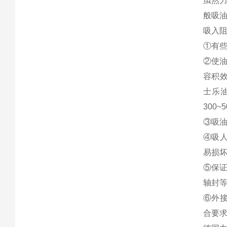
虽然
般吸油
吸入
①有些
②使油
容积效
士乐
300
③吸
④吸
易损
⑤保证
轴封
⑥外
合要求