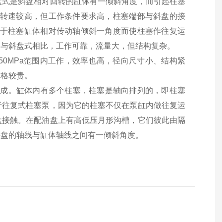
盘式是斜盘相对回转的缸体有一倾斜角度，而引起柱塞
，转速较高，但工作条件要求高，柱塞端部与斜盘的接
由于柱塞缸体相对传动轴倾斜一角度而使柱塞作往复运
它与斜盘式相比，工作可靠，流量大，但结构复杂。
50MPa范围内工作，效率也高，径向尺寸小、结构紧
价格较贵。
件组成。缸体内有多个柱塞，柱塞是轴向排列的，即柱塞
于往复式柱塞泵，因为它的柱塞不仅在泵缸内做往复运
盘接触。在配油盘上有高低压月形沟槽，它们彼此由隔
斜盘的轴线与缸体轴线之间有一倾斜角度。