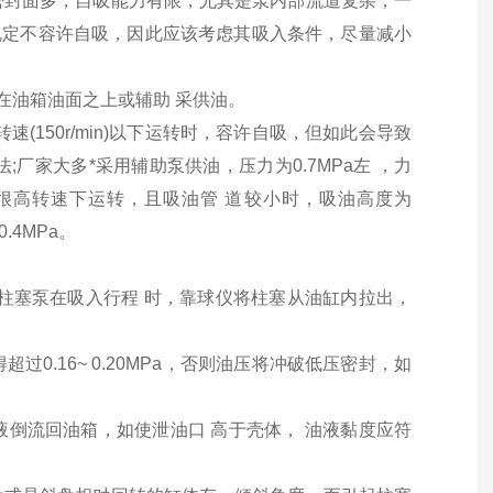
密封面多，自吸能力有限，尤其是泵内部流道复杂，一
文规定不容许自吸，因此应该考虑其吸入条件，尽量减小
在油箱油面之上或辅助 采供油。
150r/min)以下运转时，容许自吸，但如此会导致
厂家大多*采用辅助泵供油，压力为0.7MPa左 ，力
在很高转速下运转，且吸油管 道较小时，吸油高度为
.4MPa。
柱塞泵在吸入行程 时，靠球仪将柱塞从油缸内拉出，
.16~ 0.20MPa，否则油压将冲破低压密封，如
倒流回油箱，如使泄油口 高于壳体， 油液黏度应符