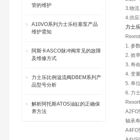
管的维护
3.物
4.供
A10VO系列力士乐柱塞泵产品
力士乐
维护需知
Rexr
1. 
阿斯卡ASCO脉冲阀常见的故障
2. 
及维修方式
3. 寿
4. 
力士乐比例溢流阀DBEM系列产
5. 
品型号分析
6. 
Rex
解析阿托斯ATOS油缸的正确保
养方法
A2F
轴承寿
A4F
A4V