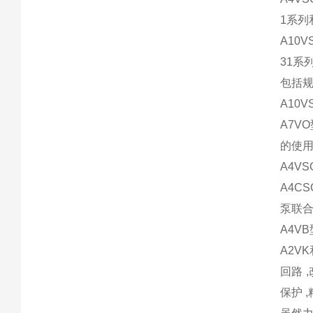
1系列
A10V
31系
包括规
A10V
A7V
的使用
A4V
A4C
泵联
A4V
A2V
回路 
保护 