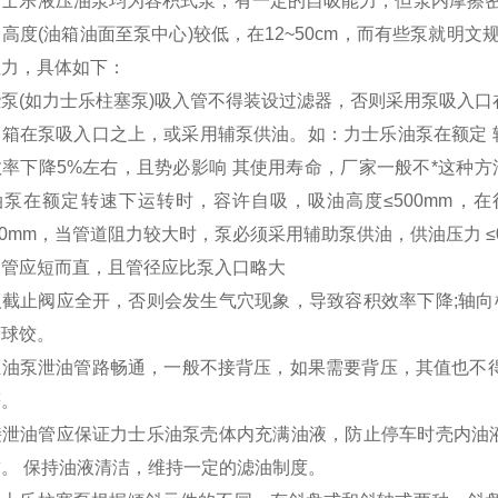
力士乐液压油泵均为容积式泵，有一定的自吸能力，但泵内摩擦
高度(油箱油面至泵中心)较低，在12~50cm，而有些泵就明
阻力，具体如下：
泵(如力士乐柱塞泵)吸入管不得装设过滤器，否则采用泵吸入口
箱在泵吸入口之上，或采用辅泵供油。如：力士乐油泵在额定 转速(
率下降5%左右，且势必影响 其使用寿命，厂家一般不*这种方法;
油泵在额定转速下运转时，容许自吸，吸油高度≤500mm，
~50mm，当管道阻力较大时，泵必须采用辅助泵供油，供油压力 ≤0
油管应短而直，且管径应比泵入口略大
人截止阀应全开，否则会发生气穴现象，导致容积效率下降;轴向
坏球饺。
油泵泄油管路畅通，一般不接背压，如果需要背压，其值也不得超过0
等。
接泄油管应保证力士乐油泵壳体内充满油液，防止停车时壳内油液
。 保持油液清洁，维持一定的滤油制度。