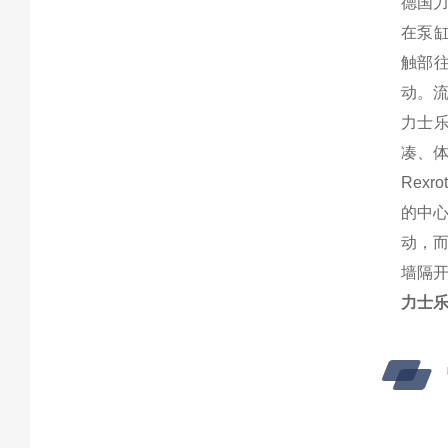
德国
在泵
触部
动。
力士乐
凑、
Rex
的中
动，
墙隔
力士乐