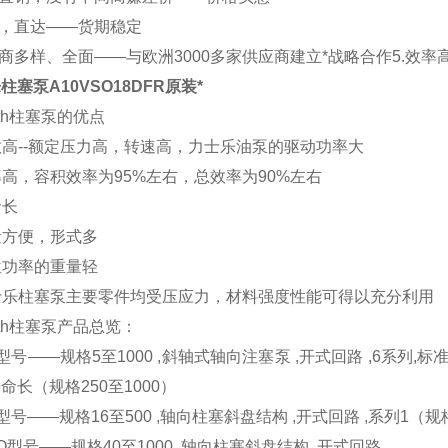
流，直达——货期稳定
应商多样、全面——与欧洲3000多家供应商建立*战略合作5.效
柱塞泵A10VSO18DFR原装*
oth柱塞泵的优点
参数高--额定压力高，转速高，力士乐油泵的驱动功率大
效率高，容积效率为95%左右，总效率为90%左右
命长
变量方便，形式多
单位功率的重量轻
力士乐柱塞泵主要零件均受压应力，材料强度性能可得以充分利用
orth柱塞泵产品总览：
O型号——规格5至1000 ,斜轴式轴向注塞泵 ,开式回路 ,6系列,
命长（规格250至1000）
O型号——规格16至500 ,轴向柱塞斜盘结构 ,开式回路 ,系列1（规格
SO型号——规格40至1000 ,轴向柱塞斜盘结构 ,开式回路 ,