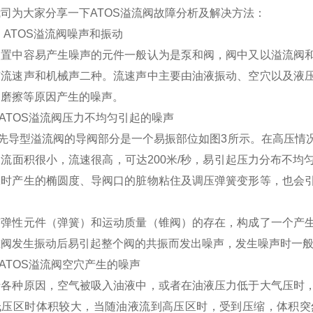
司为大家分享一下ATOS溢流阀故障分析及解决方法：
 ATOS溢流阀噪声和振动
装置中容易产生噪声的元件一般认为是泵和阀，阀中又以溢流阀
有流速声和机械声二种。流速声中主要由油液振动、空穴以及液
和磨擦等原因产生的噪声。
 ATOS溢流阀压力不均匀引起的噪声
S先导型溢流阀的导阀部分是一个易振部位如图3所示。在高压情况下
流面积很小，流速很高，可达200米/秒，易引起压力分布不
工时产生的椭圆度、导阀口的脏物粘住及调压弹簧变形等，也会
。
有弹性元件（弹簧）和运动质量（锥阀）的存在，构成了一个产
锥阀发生振动后易引起整个阀的共振而发出噪声，发生噪声时一
 ATOS溢流阀空穴产生的噪声
于各种原因，空气被吸入油液中，或者在油液压力低于大气压时
低压区时体积较大，当随油液流到高压区时，受到压缩，体积突