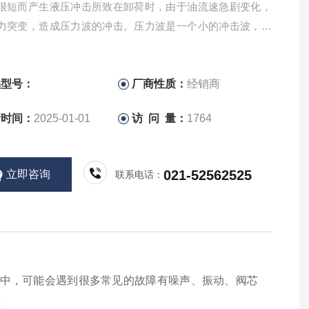
很短而产生液压冲击所致在卸荷时，由于油流速急剧变化，
力突变，造成压力波的冲击。压力波是一个小的冲击波，本
的噪声很小，但随油液传到系统中，如果同任何一个机械零
共振，就可能加大振动和增强噪声。所
品型号：
厂商性质：
经销商
新时间：
2025-01-01
访 问 量：
1764
021-52562525
立即咨询
联系电话：
阀中，可能会遇到很多常见的故障有噪声、振动、阀芯
决