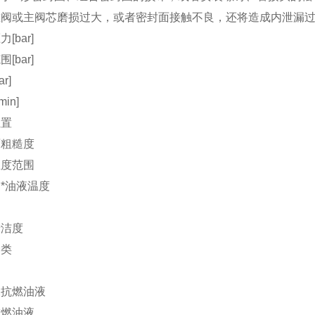
锥阀或主阀芯磨损过大，或者密封面接触不良，还将造成内泄漏
[bar]
[bar]
r]
min]
位置
面粗糙度
温度范围
*油液温度
清洁度
种类
油
水抗燃油液
抗燃油液