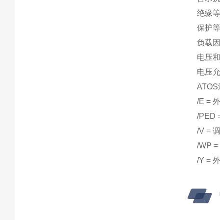
绝缘
保护等级
负载
电压
电压
ATO
/E = 
/PED
/V 
/WP
/Y 