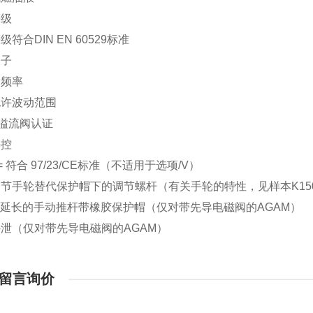
等级
符合DIN EN 60529标准
因子
和频率
允许波动范围
S溢流阀认证
外控
 = 符合 97/23/CE标准（不适用于选项/V）
= 调节手轮替代保护帽下的调节螺杆（有关手轮的特性，见样本K15
 = 延长的手动推杆带橡胶保护帽（仅对带先导电磁阀的AGAM）
= 外泄（仅对带先导电磁阀的AGAM）
留言询价