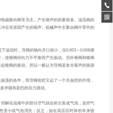
和电磁换向阀等为主。产生噪声的因素很多。溢流阀的
压冲击等原因产生的噪声。机械声中主要由阀中零件的
溢流时，导阀的轴向开口很小，仅0.003～0.006厘
均匀，使锥阀径向力不平衡而产生振动。另外锥阀和锥阀
引起锥阀的振动。所以一般认为导阀是发生噪声的振源
生振荡的条件，而导阀前腔又起了一个共振腔的作用，
般多伴随有剧烈的压力跳动。
，溶解在油液中的部分空气就会析出形成气泡，这些气
然变小或气泡消失；反之，如在高压区时体积本来较