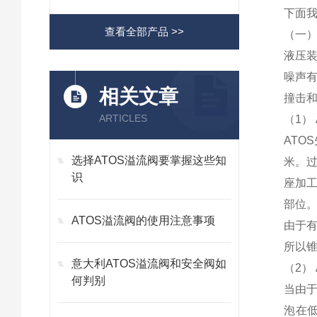
下面我
查看全部产品 >>
（一）
液压
噪声
相关文章
撞击
ARTICLES
（1）
ATO
选择ATOS溢流阀要掌握这些知
米。过
识
座加
部位
ATOS溢流阀的使用注意事项
由于
所以
意大利ATOS溢流阀和安全阀如
（2）
何判别
当由
泡在