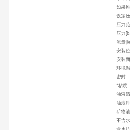
如果
设定压力
压力范围
压力[ba
流量[l/
安装
安装
环境
密封，
*粘度
油液
油液
矿物
不含
含水