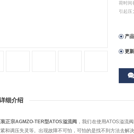
荷时间
引起压
身产生
件发生
产
更
详细介绍
装正宗AGMZO-TER型ATOS溢流阀
，我们在使用ATOS溢流
卡紧和调压失灵等。出现故障不可怕，可怕的是找不到方法去解