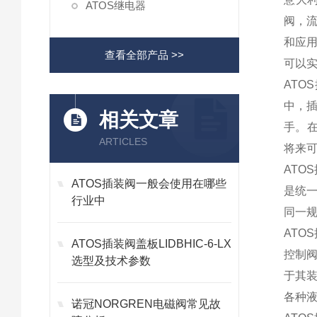
ATOS继电器
阀，
和应用
查看全部产品 >>
可以实
AT
中，
相关文章
手。
ARTICLES
将来
AT
ATOS插装阀一般会使用在哪些
是统
行业中
同一规
AT
ATOS插装阀盖板LIDBHIC-6-LX
控制
选型及技术参数
于其
各种
诺冠NORGREN电磁阀常见故