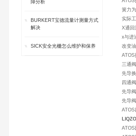
ATO
障分析
簧力为F
实际
BURKERT宝德流量计测量方式
解决
X通回
x与进
SICK安全光栅怎么维护和保养
改变
ATO
三通
先导
四通
先导
先导
ATO
LIQ
ATOS