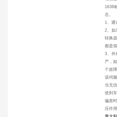
163
念。
1、通
2、如
转换
都是
3、外
产，
个故
该伺
当无
使刹
偏差
压作
意大利