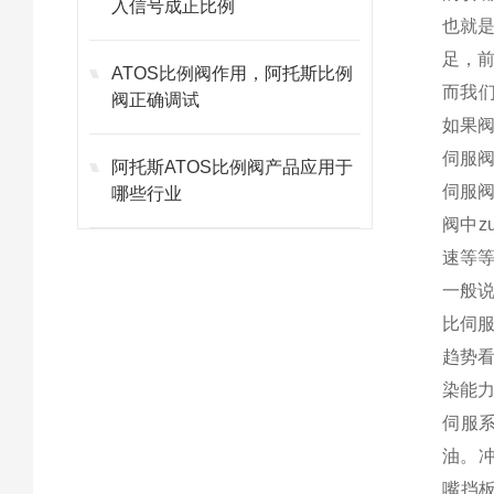
入信号成正比例
也就
足，
ATOS比例阀作用，阿托斯比例
而我们
阀正确调试
如果
伺服
阿托斯ATOS比例阀产品应用于
伺服
哪些行业
阀中
速等
一般
比伺
趋势
染能
伺服系
油。冲
嘴挡板