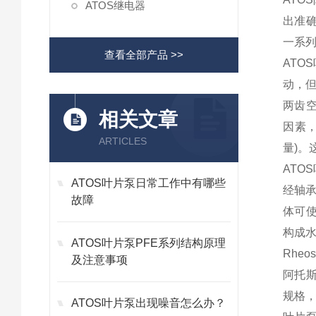
ATOS继电器
出准确
一系列
查看全部产品 >>
AT
动，但
两齿空
相关文章
因素
ARTICLES
量)。
ATO
ATOS叶片泵日常工作中有哪些
经轴
故障
体可使
构成
ATOS叶片泵PFE系列结构原理
Rhe
及注意事项
阿托斯
规格，
ATOS叶片泵出现噪音怎么办？