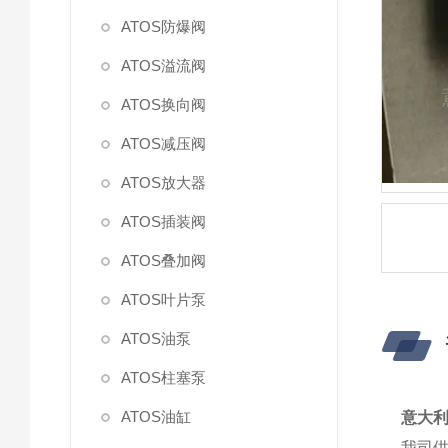
ATOS防爆阀
ATOS溢流阀
ATOS换向阀
ATOS减压阀
ATOS放大器
ATOS插装阀
ATOS叠加阀
ATOS叶片泵
ATOS油泵
ATOS柱塞泵
ATOS油缸
意大利
我司