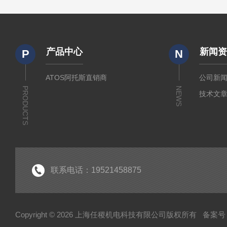
产品中心
新闻
P
N
ATOS阿托斯直销商
公司新
PRODUCTS
NEWS
技术文
联系电话：19521458875
Copyright © 2026 上海任稷机电科技有限公司版权所有
备案号：