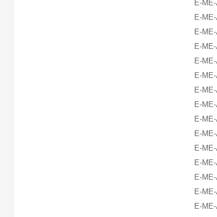
E-ME-
E-ME-
E-ME-
E-ME-
E-ME-
E-ME-
E-ME-
E-ME-
E-ME-
E-ME-
E-ME-A
E-ME-A
E-ME-
E-ME-
E-ME-