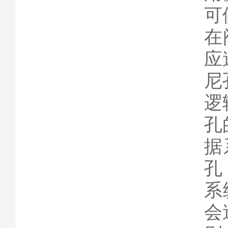
可
在
应
尼
逻
孔
据
孔
系
会