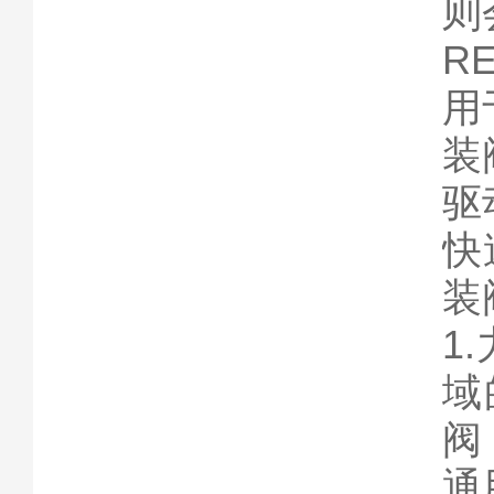
则
R
用
装
驱
快
装
1
域
阀
通