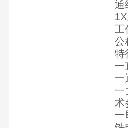
通
1
工作
公称
特
一
一
一
术
一
铁