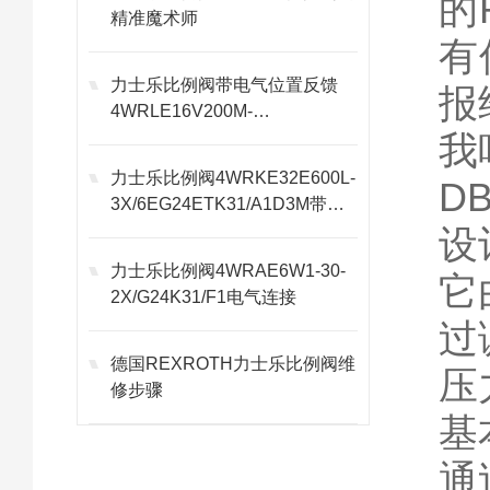
的
精准魔术师
有
力士乐比例阀带电气位置反馈
报
4WRLE16V200M-
30/G24EK0/A1M功能
我
力士乐比例阀4WRKE32E600L-
D
3X/6EG24ETK31/A1D3M带电
气反馈
设
力士乐比例阀4WRAE6W1-30-
它
2X/G24K31/F1电气连接
过
德国REXROTH力士乐比例阀维
压
修步骤
基
通