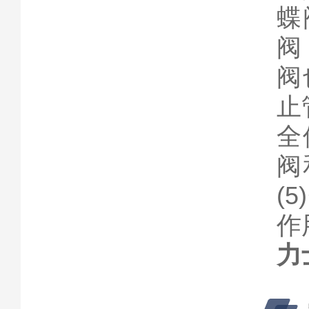
蝶
阀
阀
止
全
阀
(
作
力