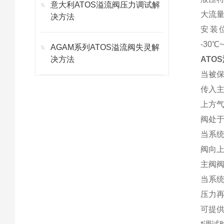
意大利ATOS溢流阀压力调试解
大流量[
决方法
安装位
-30℃
AGAM系列ATOS溢流阀失灵解
决方法
ATO
当被
传入
上方
阀处
当系
阀向
主阀
当系
压力
可提