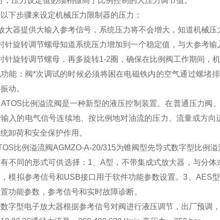
试时，压力设定值必须稍微高于比例控制的大压力调节值。
照以下步骤来设定机械压力限制器的压力：
给放大器提供大输入参考信号，系统压力将不会增大，知道机械压
顺时针旋转调节螺母知道系统压力增加到一个稳定值，与大参考输
时针旋转调节螺母，再多旋转1-2圈，确保在比例阀工作期间，
孔功能：阀*次调试的时候必须将困在电磁铁内的空气通过螺堵
和振动。
利ATOS比例溢流阀是一种新型的液压控制装置。在普通压力阀
按输入的电气信号连续地、按比例地对油流的压力、流量或方向
系统卸荷和安全保护作用。
TOS比例溢流阀AGMZO-A-20/315为锥阀型先导式数字型
有不同的形式可供选择：1、A型，不带集成式放大器，与分体
，模拟参考信号和USB接口用于软件功能参数设置。3、AES
设置功能参数，参考信号和实时故障诊断。
式数字型电子放大器根据参考信号对阀进行液压调节，出厂预调