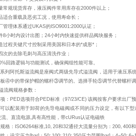
量常规现货库存，液压阀件常用库存在2000件以上；
产品适合重载及恶劣工况，使用寿命长；
厂管理体系通过UKAS的ISO9001:2000认证；
件8小时内设计出图；24小时内快速提供样品阀块服务；
造过程关键尺寸控制采用美国和日本的*成形*；
四次的去除毛刺与高压清洗作业；
00℅回路逻辑与功能测试，确保阀组性能可靠。
AM系列阿托斯溢流阀是座阀式两级先导式溢流阀，适用于液压系
盖板④中的带保护帽的螺杆③调节的。选择手轮⑤调节代替螺杆
S溢流阀规格参数：
项：PED选项符合PED标准（97/23/CE) 该阀按客户要求出
M可以配装用于卸荷的先导电磁阀或不同的压力设定，有以下型式：
交流、直流电源,具有高性能，带cURus认证电磁铁
格：ISO6264标准,10, 20和32通径大流量分别为：200, 400和6
设定压力[bar]：50; 100; 210; 350压力范围[bar]：4~50; 6~100; 