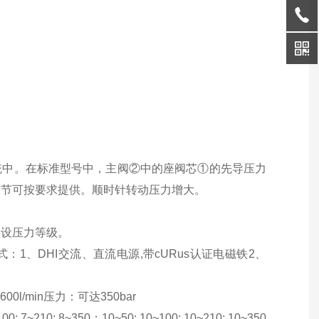
统中。在标准型号中，主阀②中的座阀芯①的先导压力
调节可按要求提供。顺时针转动压力增大。
厂预设压力等级。
1、DHI交流、直流电源,带cURus认证电磁铁2、
00l/min压力：可达350bar
7~210; 8~350；10~50; 10~100; 10~210; 10~350