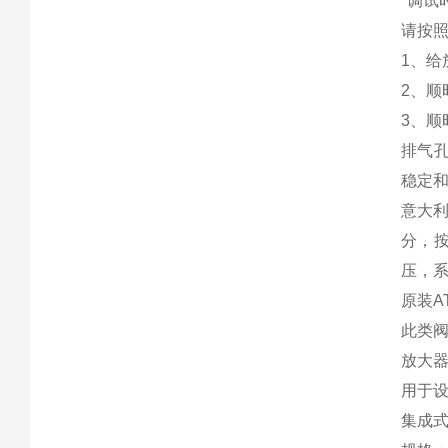
*调
请按
1、
2、
3、顺
排气
稳定
意大
分，
压，
原装A
此类阀
放大器
用于
集成