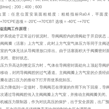
l/min]：200；400；600
置：任意位置安装面粗糙度：粗糙指标Ra0.4，平面度0.01
~+70℃PE选项 = -20℃~+70℃BT 选项 = -40℃ ~+70℃
S溢流阀工作原理
：
保护系统处于正常运行状况时。导阀阀腔内的滑阀处于开启状态
主阀阀瓣（活塞）上方气室，此时上方气室气体压力等同于主阀
气室的气体无法从导阀泄放口排出。由于活塞面积大于阀瓣密封
于关闭、密封状态。
统压力升高达到整定压力时，气体在导阀密封面处向上顶起导阀
上移动，封闭导阀阀腔的过气通道。主阀阀瓣上方气室的介质经
阀瓣在进口压力的推动下打开而使系统卸压。
统压力降低到一定值时，导阀阀芯在弹簧的作用下向下回座，导
再次通过导阀阀腔传入主阀阀瓣上方气室，并推动主阀阀瓣关闭
供机械压力限制器，作为对抗高压的保护，出于安全原因，出厂预