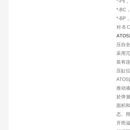
*-P
*-BC
*-BP
对-B
ATO
压自
采用
装有
压缸位
ATO
推动液
於弹
面积
态。
开而