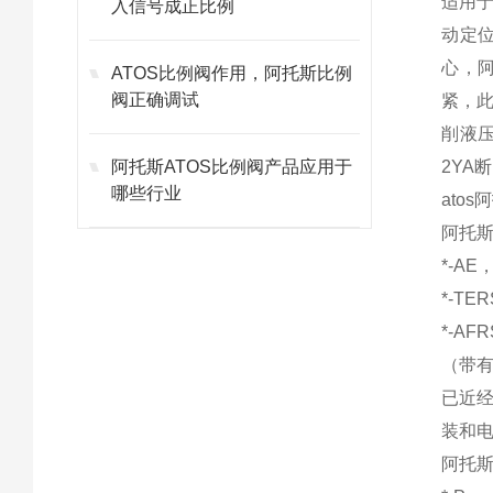
适用
入信号成正比例
动定
心，
ATOS比例阀作用，阿托斯比例
阀正确调试
紧，
削液
阿托斯ATOS比例阀产品应用于
2YA
哪些行业
ato
阿托斯
*-A
*-T
*-A
（带
已近
装和电
阿托斯