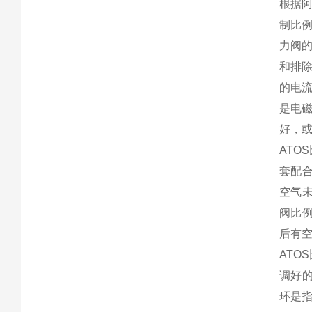
根据阿
制比例
力阀
和排除
的电
是电
好，
AT
套配
空气未
阀比
后有
AT
调好
环是指