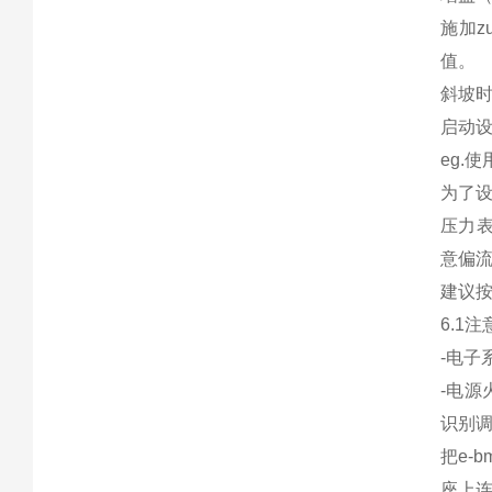
施加z
值。
斜坡时
启动
eg.
为了设
压力表
意偏流
建议按
6.1
-电子
-电源火
识别
把e-
座上