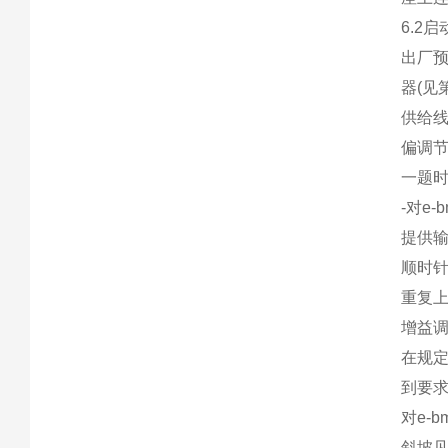
6.2启
出厂
器(见
供给线
偏调节(
一题时
-对e-
提供输入
顺时针
重复上
增益调节
在规定
到要
对e-
斜坡