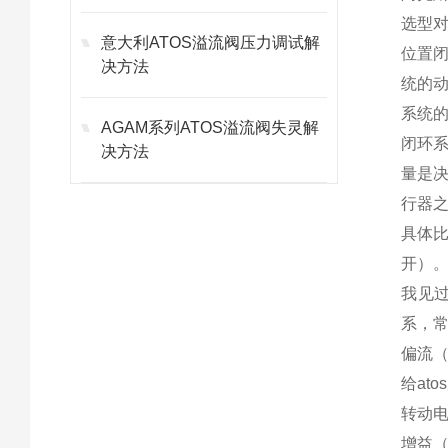
选型
意大利ATOS溢流阀压力调试解
位置闭
决方法
统的
系统
AGAM系列ATOS溢流阀失灵解
闭环系
决方法
量是
行器
具体比
开）
我见
系，
偏流（
给at
转动
增益（