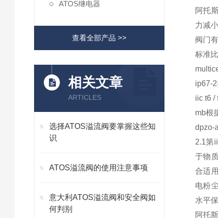
ATOS继电器
阿托斯
力减小
查看全部产品 >>
阀门
标准比
mult
相关文章
ip67
ARTICLES
iic t
mb根据
选择ATOS溢流阀要掌握这些知
dpzo
识
2.1
于物质
ATOS溢流阀的使用注意事项
合适用
电粉尘（
意大利ATOS溢流阀和安全阀如
水平保
何判别
阿托