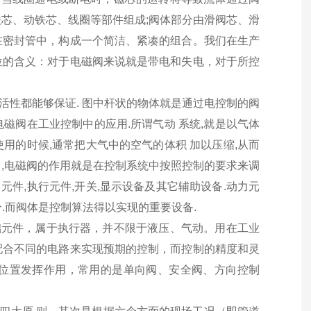
芯、动铁芯、线圈等部件组成;阀体部分由滑阀芯、滑
在密封管中，构成一个简洁、紧凑的组合。我们在生产
位的含义：对于电磁阀来说就是带电和失电，对于所控
活性都能够保证. 图中杆状的物体就是通过电控制的阀
电磁阀在工业控制中的应用.所谓气动 系统,就是以气体
使用的时候,通常把大气中的空气的体积 加以压缩,从而
中,电磁阀的作用就是在控制系统中按照控制的要求来调
元件,执行元件,开关,显示设备及其它辅助设备.动力元
分.而阀体是控制算法得以实现的重要设备.
础元件，属于执行器，并不限于液压、气动。用在工业
配合不同的电路来实现预期的控制，而控制的精度和灵
位置发挥作用，常用的是单向阀、安全阀、方向控制