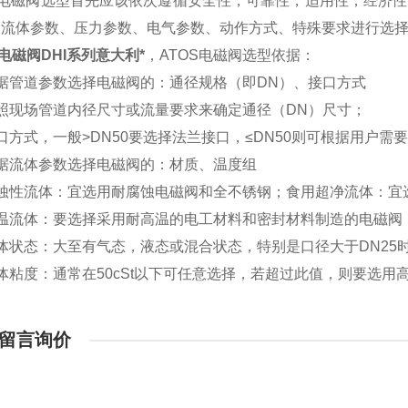
S电磁阀选型首先应该依次遵循安全性，可靠性，适用性，经济
、流体参数、压力参数、电气参数、动作方式、特殊要求进行选
S电磁阀DHI系列意大利*
，ATOS电磁阀选型依据：
据管道参数选择电磁阀的：通径规格（即DN）、接口方式
照现场管道内径尺寸或流量要求来确定通径（DN）尺寸；
口方式，一般>DN50要选择法兰接口，≤DN50则可根据用户需
根据流体参数选择电磁阀的：材质、温度组
腐蚀性流体：宜选用耐腐蚀电磁阀和全不锈钢；食用超净流体：宜
高温流体：要选择采用耐高温的电工材料和密封材料制造的电磁阀
体状态：大至有气态，液态或混合状态，特别是口径大于DN25
体粘度：通常在50cSt以下可任意选择，若超过此值，则要选用
留言询价