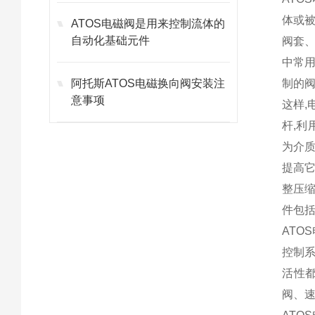
体或
ATOS电磁阀是用来控制流体的
自动化基础元件
阀套
中常
阿托斯ATOS电磁换向阀安装注
制的
意事项
这样,
杆,利
为介质
提高它
整压缩
件包括
AT
控制
活性
阀、