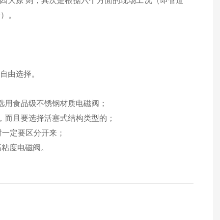
性四大原 则，其次是根据六个方面的现场工况（即管道
择）。
要自由选择。
选用食品级不锈钢材质电磁阀；
，而且要选择活塞式结构类型的；
时一定要区分开来；
高粘度电磁阀。