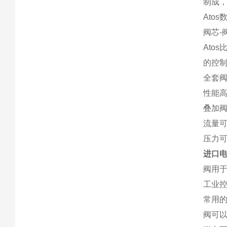
制成
Ato
阀芯-
Ato
的控
全套
性能
叠加阀
流量可达
压力可达
进口电
阀用于
工业控
常用的
阀可以